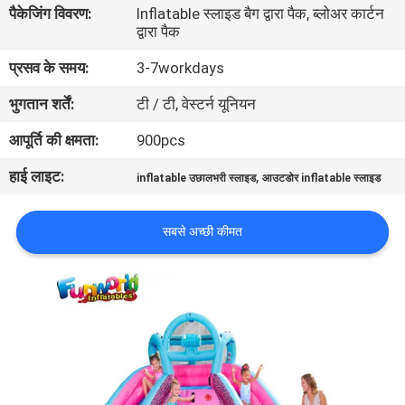
पैकेजिंग विवरण:
Inflatable स्लाइड बैग द्वारा पैक, ब्लोअर कार्टन
भ्रमण
द्वारा पैक
प्रसव के समय:
3-7workdays
गुणवत्ता
भुगतान शर्तें:
टी / टी, वेस्टर्न यूनियन
नियंत्रण
आपूर्ति की क्षमता:
900pcs
COMPANY
हाई लाइट:
,
inflatable उछालभरी स्लाइड
आउटडोर inflatable स्लाइड
NEWS
सबसे अच्छी कीमत
साइटमैप
PRIVACY
POLICY