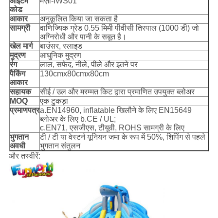
आइटम
मज़ा-IWS01
कोड
आकार
अनुकूलित किया जा सकता है
सामग्री
वाणिज्यिक ग्रेड 0.55 मिमी पीवीसी तिरपाल (1000 डी) जो
अग्निरोधी और पानी के सबूत है।
खेल मार्ग
बाउंसर, स्लाइड
मुद्रण
आधुनिक मुद्रण
रंग
लाल, सफेद, नीले, पीले और इतने पर
पैकिंग
130cmx80cmx80cm
आकार
सहायक
सीई / उल और मरम्मत किट द्वारा प्रमाणित उपयुक्त ब्लोअर
MOQ
एक टुकड़ा
प्रमाणपत्र
a.EN14960, inflatable खिलौने के लिए EN15649
ब्लोअर के लिए b.CE / UL;
c.EN71, एसजीएस, टीयूवी, ROHS सामग्री के लिए
भुगतान
टी / टी या वेस्टर्न यूनियन जमा के रूप में 50%, शिपिंग से पहले
अवधी
भुगतान संतुलन
और तस्वीरें: