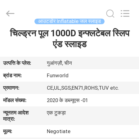
2026
Funworld
Inflatables
Limited.
All
आउटडोर Inflatable जल स्लाइड
Rights
Reserved.
चिल्ड्रन पूल 1000D इन्फ्लटेबल स्लिप
घर
एंड स्लाइड
उत्पादों
उत्पत्ति के प्लेस:
गुआंगज़ौ, चीन
वीडियो
ब्रांड नाम:
Funworld
प्रमाणन:
CE,UL,SGS,EN71,ROHS,TUV etc.
हमारे
मॉडल संख्या:
2020 के डब्ल्यूएस -01
बारे
न्यूनतम आदेश
एक टुकड़ा
में
मात्रा:
मूल्य:
Negotiate
कारखाना