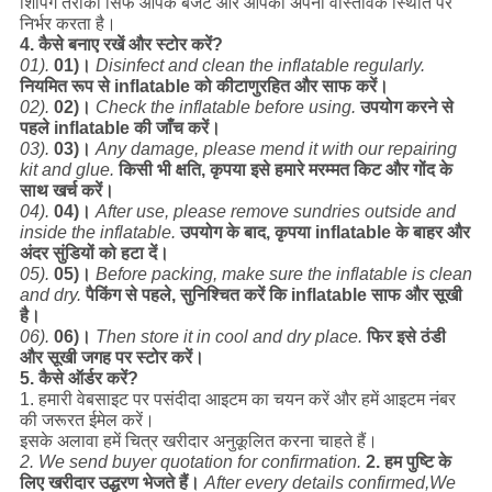
शिपिंग तरीका सिर्फ आपके बजट और आपकी अपनी वास्तविक स्थिति पर
निर्भर करता है।
4. कैसे बनाए रखें और स्टोर करें?
01).
01)।
Disinfect and clean the inflatable regularly.
नियमित रूप से inflatable को कीटाणुरहित और साफ करें।
02).
02)।
Check the inflatable before using.
उपयोग करने से
पहले inflatable की जाँच करें।
03).
03)।
Any damage, please mend it with our repairing
kit and glue.
किसी भी क्षति, कृपया इसे हमारे मरम्मत किट और गोंद के
साथ खर्च करें।
04).
04)।
After use, please remove sundries outside and
inside the inflatable.
उपयोग के बाद, कृपया inflatable के बाहर और
अंदर सुंडियों को हटा दें।
05).
05)।
Before packing, make sure the inflatable is clean
and dry.
पैकिंग से पहले, सुनिश्चित करें कि inflatable साफ और सूखी
है।
06).
06)।
Then store it in cool and dry place.
फिर इसे ठंडी
और सूखी जगह पर स्टोर करें।
5. कैसे ऑर्डर करें?
1. हमारी वेबसाइट पर पसंदीदा आइटम का चयन करें और हमें आइटम नंबर
की जरूरत ईमेल करें।
इसके अलावा हमें चित्र खरीदार अनुकूलित करना चाहते हैं।
2. We send buyer quotation for confirmation.
2. हम पुष्टि के
लिए खरीदार उद्धरण भेजते हैं।
After every details confirmed,We