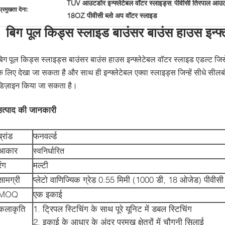
TUV आउटडोर इन्फ्लेटेबल वॉटर स्लाइड्स
पीवीसी तिरपाल आउटड
,
प्रमुखता देना:
18OZ पीवीसी ब्लो अप वॉटर स्लाइड
बिग पूल किड्स स्लाइड बाउंसर बाउंस हाउस इन्फ
िग पूल किड्स स्लाइड्स बाउंसर बाउंस हाउस इन्फ्लेटेबल वॉटर स्लाइड एडल्ट जिसे म
े लिए देखा जा सकता है और साथ ही इन्फ्लेटेबल एक्वा स्लाइड्स जिन्हें सीधे सीलबंद
डिज़ाइन किया जा सकता है।
उत्पाद की जानकारी
ब्रांड
फनवर्ल्ड
आकार
स्वनिर्धारित
रंग
मल्टी
सामग्री
प्लेटो वाणिज्यिक ग्रेड 0.55 मिमी (1000 डी, 18 ओजेड) पीवीसी
MOQ
एक इकाई
कलाकृति
1. ट्रिपल स्टिचिंग के साथ पूरे यूनिट में डबल स्टिचिंग
2. इकाई के आधार के अंदर प्रमुख क्षेत्रों में चौगुनी सिलाई