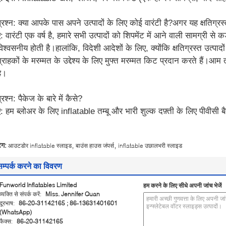
प्रश्न: क्या आपके पास अपने उत्पादों के लिए कोई वारंटी है?अगर यह क्षतिग्रस्
: वारंटी एक वर्ष है, हमारे सभी उत्पादों को शिपमेंट में आने वाली सामग्री से 
विश्वसनीय होती है।हालांकि, विदेशी आदेशों के लिए, क्योंकि क्षतिग्रस्त उत्प
ग्राहकों के मरम्मत के उद्देश्य के लिए मुफ्त मरम्मत किट प्रदान करते हैं।
है।
्रश्न: पैकेज के बारे में कैसे?
ए: हम ब्लोअर के लिए inflatable तम्बू और भारी शुल्क दफ़्ती के लिए पीवीसी 
,
,
ैग:
आउटडोर inflatable स्लाइड
बाउंस हाउस जंपर्स
inflatable उछालभरी स्लाइड
सम्पर्क करने का विवरण
Funworld Inflatables Limited
हम करने के लिए सीधे अपनी जांच भेजें
व्यक्ति से संपर्क करें:
Miss. Jennifer Quan
दूरभाष:
86-20-31142165 ; 86-13631401601
(WhatsApp)
फैक्स:
86-20-31142165