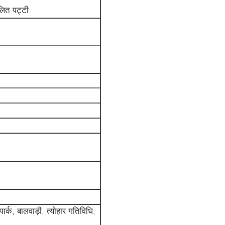
लित पट्टी
ार्क, बालवाड़ी, त्योहार गतिविधि,