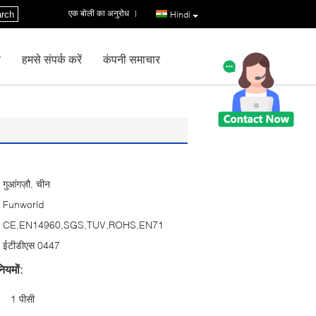
एक बोली का अनुरोध
|
rch
Hindi
ण
हमसे संपर्क करें
कंपनी समाचार
गुआंगज़ौ, चीन
Funworld
CE,EN14960,SGS,TUV,ROHS,EN71
ईटीडीएस 0447
ियमों:
1 पीसी