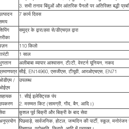
3. सभी तनाव बिंदुओं और आंतरिक पैनलों पर अतिरिक्त बद्धी प्रब
उत्पादन
7 कार्य दिवस
समय
शिपिंग
समुद्र के द्वारा/हवा से/डीएचएल द्वारा
तरीका
वज़न
110 किलो
गारंटी
1 साल
भुगतान
अलीबाबा व्यापार आश्वासन, टी/टी, वेस्टर्न यूनियन, नकद
प्रमाणपत्र
सीई, EN14960, एसजीएस, टीयूवी, आरओएचएस, EN71
ओडीएम /
उपलब्ध
ओईएम
सहायक
1. सीई इलेक्ट्रिक पंप
उपकरण
2. मरम्मत किट (सामग्री, गोंद, बैग, आदि।)
सेवा
कुशल पूर्व बिक्री और बिक्री के बाद सेवा
अनुप्रयोग
पिछवाड़े, सार्वजनिक, होटल, जन्मदिन की पार्टी, स्कूल, मनोरंजन प
विज्ञापन, पदोन्नति, किराये, आदि में प्रयुक्त।