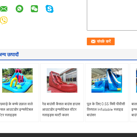
न्य उत्पादों
िछवाड़े के बच्चे उछाल वाले
रेड बाउंसी कैसल बाउंस हाउस
पूल के लिए 0.55 मिमी पीवीसी
बालव
ैसल आउटडोर इन्फ्लैटेबल
आउटडोर इन्फ्लैटेबल वॉटर
तिरपाल Inflatable स्लाइड
इन्फ
ॉटर स्लाइड्स
स्लाइड्स मल्टी कलर
बाउंसर
बाउ