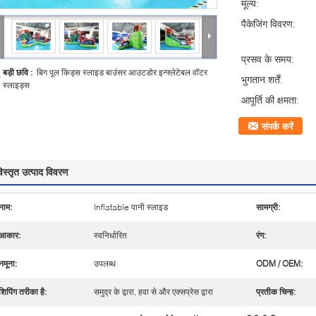
मूल्य:
पैकेजिंग विवरण:
प्रसव के समय:
बड़ी छवि :
बिग पूल किड्स स्लाइड बाउंसर आउटडोर इन्फ्लेटेबल वॉटर
भुगतान शर्तें:
स्लाइड्स
आपूर्ति की क्षमता:
संपर्क करें
िस्तृत उत्पाद विवरण
नाम:
Inflatable पानी स्लाइड
सामग्री:
आकार:
स्वनिर्धारित
रंग:
नमूना:
उपलब्ध
ODM / OEM:
शिपिंग तरीका है:
समुद्र के द्वारा, हवा से और एक्सप्रेस द्वारा
प्रतीक चिन्ह: