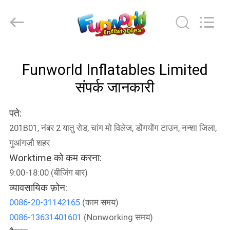
2026
Funworld
Inflatables
Limited.
All
Rights
Reserved.
घर
Funworld Inflatables Limited
संपर्क जानकारी
उत्पादों
पते:
वीडियो
201B01, नंबर 2 यातु रोड, चांग मो विलेज, डोंगयोंग टाउन, नन्शा जिला,
गुआंगज़ौ शहर
हमारे
Worktime को कम करना:
बारे
9:00-18:00 (बीजिंग बार)
में
व्यावसायिक फ़ोन:
0086-20-31142165
(काम समय)
0086-13631401601
(Nonworking समय)
कारखाना