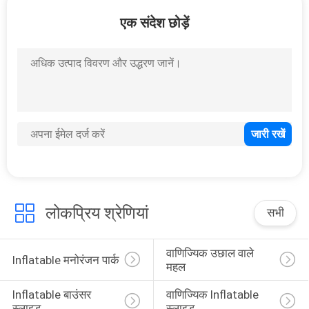
एक संदेश छोड़ें
लोकप्रिय श्रेणियां
सभी
वाणिज्यिक उछाल वाले 
Inflatable मनोरंजन पार्क
महल
Inflatable बाउंसर 
वाणिज्यिक Inflatable 
स्लाइड
स्लाइड