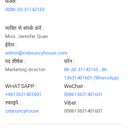
फैक्स:
भ्रमण
0086-20-31142165
गुणवत्ता
व्यक्ति से संपर्क करें :
नियंत्रण
Miss. Jennifer Quan
ईमेल :
COMPANY
admin@cnbouncyhouse.com
पद शीर्षक :
फोन :
NEWS
Marketing director
86-20-31142165 ; 86-
13631401601 (WhatsApp)
साइटमैप
WHATSAPP :
WeChat :
+8613631401601
008613631401601
PRIVACY
स्काइपे :
Viber :
POLICY
cnbouncyhouse
008613631401601