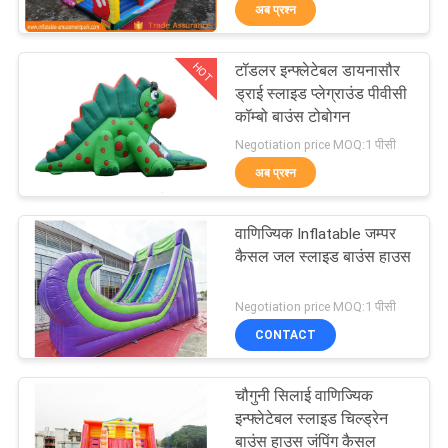
अब प्रश्न
भ्रमण
HOT
टॉडलर इन्फ्लेटेबल डायनासौर
गुणवत्ता
242
ड्राई स्लाइड प्लेग्राउंड पीवीसी
नियंत्रण
कॉम्बो बाउंस टोबोगन
Inflatable बाउंसर
Negotiation price MOQ:1 पीसी
स्लाइड
अब प्रश्न
COMPANY
NEWS
वाणिज्यिक Inflatable जम्पर
कैसल जल स्लाइड बाउंस हाउस
साइटमैप
198
Negotiation price MOQ:1 पीसी
वाणिज्यिक Inflatable
CONTACT
PRIVACY
स्लाइड
POLICY
चौगुनी सिलाई वाणिज्यिक
इन्फ्लेटेबल स्लाइड चिल्ड्रेन
बाउंस हाउस जंपिंग कैसल