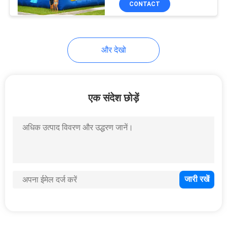
CONTACT
46
Inflatable जल पार्क
और देखो
एक संदेश छोड़ें
154
inflatable पार्टी तम्बू
45