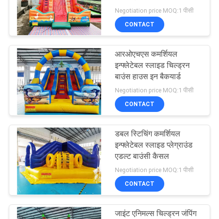
Negotiation price MOQ:1 पीसी
CONTACT
192
आउटडोर Inflatable
आरओएचएस कमर्शियल
इन्फ्लेटेबल स्लाइड चिल्ड्रन
जल स्लाइड
बाउंस हाउस इन बैकयार्ड
Negotiation price MOQ:1 पीसी
CONTACT
डबल स्टिचिंग कमर्शियल
102
इन्फ्लेटेबल स्लाइड प्लेग्राउंड
एडल्ट बाउंसी कैसल
Inflatable बाउंस सदनों
Negotiation price MOQ:1 पीसी
CONTACT
जाइंट एनिमल्स चिल्ड्रन जंपिंग