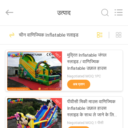
2026
Funworld
Inflatables
उत्पाद
Limited.
All
Rights
Reserved.
घर
64
चीन वाणिज्यिक Inflatable स्लाइड
Inflatable मनोरंजन पार्क
उत्पादों
HOT
मुद्रित Inflatable जंगल
स्लाइड / वाणिज्यिक
वीडियो
Inflatable उछाल हाउस
Negotiated MOQ:1PC
हमारे
अब प्रश्न
157
बारे
वाणिज्यिक उछाल वाले
HOT
पीवीसी मिकी माउस वाणिज्यिक
में
Inflatable उछाल हाउस
महल
स्लाइड के साथ ले जाने के लिए
आसान है
कारखाना
Negotiated MOQ:1 पीसी