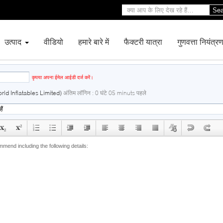
Sea
उत्पाद
वीडियो
हमारे बारे में
फैक्टरी यात्रा
गुणवत्ता नियंत्र
email
कृपया अपना ईमेल आईडी दर्ज करें।
rld Inflatables Limited)
अंतिम लॉगिन : 0 घंटे 05 minuts पहले