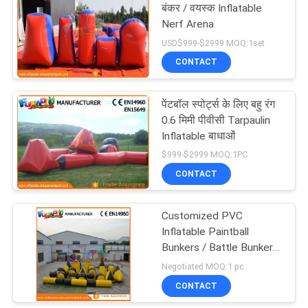
बंकर / वयस्क Inflatable
Nerf Arena
91
USD$999-$2999 MOQ:1set
Inflatables बाधा
CONTACT
पाठ्यक्रम
पेंटबॉल स्पोर्ट्स के लिए बहु रंग
0.6 मिमी पीवीसी Tarpaulin
Inflatable बाधाओं
$999-$2999 MOQ:1PC
CONTACT
72
Customized PVC
ज़ोंबी बॉल
Inflatable Paintball
Bunkers / Battle Bunker
Sport Games Equipment
Negotiated MOQ:1 pc
CONTACT