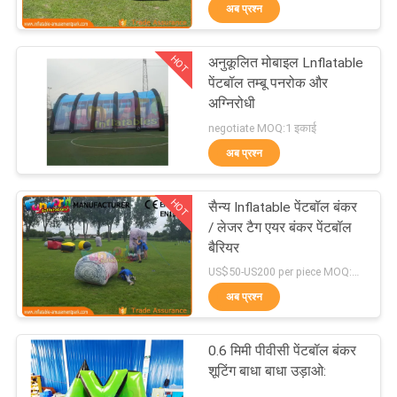
अब प्रश्न
भ्रमण
HOT
अनुकूलित मोबाइल Lnflatable
गुणवत्ता
242
पेंटबॉल तम्बू पनरोक और
नियंत्रण
अग्निरोधी
Inflatable बाउंसर
negotiate MOQ:1 इकाई
स्लाइड
अब प्रश्न
COMPANY
NEWS
HOT
सैन्य Inflatable पेंटबॉल बंकर
/ लेजर टैग एयर बंकर पेंटबॉल
साइटमैप
बैरियर
198
US$50-US200 per piece MOQ:1PC
वाणिज्यिक Inflatable
अब प्रश्न
PRIVACY
स्लाइड
POLICY
0.6 मिमी पीवीसी पेंटबॉल बंकर
शूटिंग बाधा बाधा उड़ाओ: