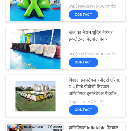
USD$999-$2999 MOQ:एक सेट
CONTACT
192
आउटडोर Inflatable
खेल का मैदान शूटिंग बैरियर
इन्फ्लेटेबल पेंटबॉल बंकर
जल स्लाइड
USD$999-$2999 MOQ:एक सेट
CONTACT
विशाल इंफ़्लेटेबल स्पोर्ट्स एरिना,
102
0.4 मिमी पीवीसी तिरपाल
वाणिज्यिक इन्फ्लेटेबल पेंटबॉल
Inflatable बाउंस सदनों
फ़ील्ड
Negotiated MOQ:1 सेट
CONTACT
वाणिज्यिक Inflatable पेंटबॉल