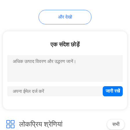
56
और देखो
Inflatable पानी पूल
एक संदेश छोड़ें
98
Inflatable जल खिलौने
लोकप्रिय श्रेणियां
सभी