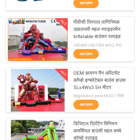
अब प्रश्न
भ्रमण
HOT
पीवीसी तिरपाल वाणिज्यिक
गुणवत्ता
242
उछालभरी महल स्पाइडरमैन
नियंत्रण
Inflatable बाउंसर स्लाइड
Inflatable बाउंसर
USD600-USD1500 MOQ:1PC
स्लाइड
अब प्रश्न
COMPANY
NEWS
HOT
OEM आयरन मैन अल्टिमेट
कॉम्बो इन्फ्लेटेबल बाउंस हाउस
साइटमैप
5Lx4Wx3.5H मीटर
198
Negotiation price MOQ:1 पीसी
वाणिज्यिक Inflatable
अब प्रश्न
PRIVACY
स्लाइड
POLICY
डिजिटल प्रिंटिंग मिनियन
कमर्शियल बाउंसी महल बच्चे
कॉम्बो स्लाइड