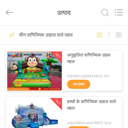
2026
Funworld
Inflatables
उत्पाद
Limited.
All
Rights
Reserved.
घर
64
चीन वाणिज्यिक उछाल वाले महल
Inflatable मनोरंजन पार्क
उत्पादों
HOT
अनुकूलित वाणिज्यिक उछल
महल
वीडियो
USD499-USD899 MOQ:1PC
हमारे
अब प्रश्न
157
बारे
वाणिज्यिक उछाल वाले
HOT
बच्चों के वाणिज्यिक उछाल वाले
में
महल
महल
कारखाना
negotiation price MOQ:1pcs