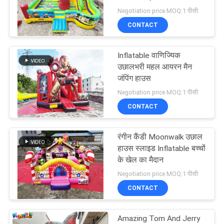
Negotiation price MOQ:1 पीसी
CONTACT
192
आउटडोर Inflatable
Inflatable वाणिज्यिक
उछालभरी महल आयरन मैन
जल स्लाइड
जंपिंग हाउस
Negotiation price MOQ:1 पीसी
CONTACT
रंगीन कैंडी Moonwalk उछाल
102
हाउस स्लाइड Inflatable बच्चों
के खेल का मैदान
Inflatable बाउंस सदनों
Negotiation price MOQ:1 पीसी
CONTACT
Amazing Tom And Jerry