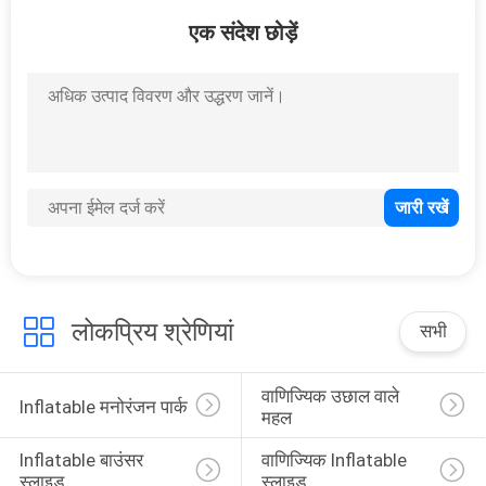
46
एक संदेश छोड़ें
Inflatable जल पार्क
154
inflatable पार्टी तम्बू
लोकप्रिय श्रेणियां
सभी
वाणिज्यिक उछाल वाले 
Inflatable मनोरंजन पार्क
महल
Inflatable बाउंसर 
वाणिज्यिक Inflatable 
स्लाइड
स्लाइड
45