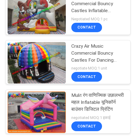
Commercial Bouncy
Castles Inflatable
91
Jumping House Water -
Negotiated MOQ:1 pc
Proof
Inflatables बाधा
CONTACT
पाठ्यक्रम
Crazy Air Music
Commercial Bouncy
Castles For Dancing
Customized
negotiate MOQ:1 unit
CONTACT
72
Mulit रंग वाणिज्यिक उछालभरी
ज़ोंबी बॉल
महल Inflatable यूनिकॉर्न
बाउंसर डिजिटल प्रिंटिंग
negotiated MOQ:1 इकाई
CONTACT