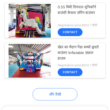
0.55 मिमी तिरपाल यूनिकॉर्न
56
बाउंसी कैसल जंपिंग बाउंसर
Inflatable पानी पूल
Negotiation price MOQ:1 पीसी
CONTACT
खेल का मैदान गेंडा बच्चों कूदते
बाउंसर Inflatable उछाल
हाउस
98
Negotiation price MOQ:1 पीसी
CONTACT
Inflatable जल खिलौने
और देखो