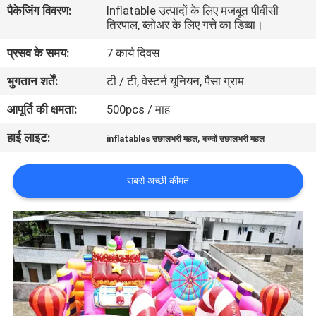
पैकेजिंग विवरण:
Inflatable उत्पादों के लिए मजबूत पीवीसी
भ्रमण
तिरपाल, ब्लोअर के लिए गत्ते का डिब्बा।
प्रसव के समय:
7 कार्य दिवस
गुणवत्ता
भुगतान शर्तें:
टी / टी, वेस्टर्न यूनियन, पैसा ग्राम
नियंत्रण
आपूर्ति की क्षमता:
500pcs / माह
COMPANY
हाई लाइट:
,
inflatables उछालभरी महल
बच्चों उछालभरी महल
NEWS
सबसे अच्छी कीमत
साइटमैप
PRIVACY
POLICY