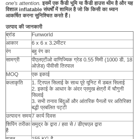
one's attention.
इसमें एक कैंडी भूमि या कैंडी हाउस थीम है और यह
विशाल inflatable संघर्षों में शामिल है जो कि किसी का ध्यान
आकर्षित करना सुनिश्चित करते हैं।
उत्पाद की जानकारी
ब्रांड
Funworld
आकार
6 x 6 x 3.2
मीटर
रंग
बहु रंग का
सामग्री
पीएलएटीओ वाणिज्यिक ग्रेड 0.55 मिमी (1000 डी, 18
ओज़ेड) पीवीसी तिरपाल
MOQ
एक इकाई
कलाकृति
1. ट्रिपल सिलाई के साथ पूरे यूनिट में डबल सिलाई
2. इकाई के आधार के अंदर प्रमुख क्षेत्रों में चौगुनी
सिलाई
3. सभी तनाव बिंदुओं और आंतरिक पैनलों पर अतिरिक्त
बद्धी प्रबलित पट्टी
उत्पादन समय
7 कार्य दिवस
शिपिंग तरीका
समुद्र के द्वारा / हवा से / डीएचएल द्वारा
है
वजन
155 KG है