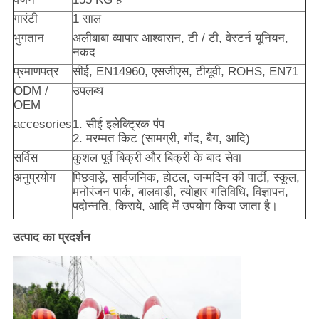
गारंटी
1 साल
भुगतान
अलीबाबा व्यापार आश्वासन, टी / टी, वेस्टर्न यूनियन,
नकद
प्रमाणपत्र
सीई, EN14960, एसजीएस, टीयूवी, ROHS, EN71
ODM /
उपलब्ध
OEM
accesories
1. सीई इलेक्ट्रिक पंप
2. मरम्मत किट (सामग्री, गोंद, बैग, आदि)
सर्विस
कुशल पूर्व बिक्री और बिक्री के बाद सेवा
अनुप्रयोग
पिछवाड़े, सार्वजनिक, होटल, जन्मदिन की पार्टी, स्कूल,
मनोरंजन पार्क, बालवाड़ी, त्योहार गतिविधि, विज्ञापन,
पदोन्नति, किराये, आदि में उपयोग किया जाता है।
उत्पाद का प्रदर्शन