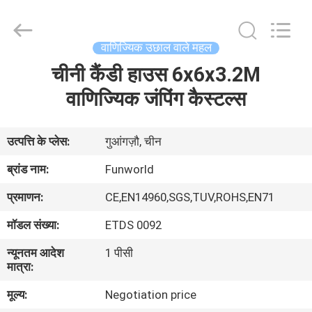
2026
Funworld
Inflatables
Limited.
All
वाणिज्यिक उछाल वाले महल
Rights
Reserved.
चीनी कैंडी हाउस 6x6x3.2M
घर
वाणिज्यिक जंपिंग कैस्टल्स
उत्पादों
उत्पत्ति के प्लेस:
गुआंगज़ौ, चीन
वीडियो
ब्रांड नाम:
Funworld
प्रमाणन:
CE,EN14960,SGS,TUV,ROHS,EN71
हमारे
मॉडल संख्या:
ETDS 0092
बारे
न्यूनतम आदेश
1 पीसी
में
मात्रा:
मूल्य:
Negotiation price
कारखाना