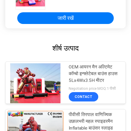
जारी रखें
शीर्ष उत्पाद
OEM आयरन मैन अल्टिमेट
कॉम्बो इन्फ्लेटेबल बाउंस हाउस
5Lx4Wx3.5H मीटर
Negotiation price MOQ:1 पीसी
CONTACT
पीवीसी तिरपाल वाणिज्यिक
उछालभरी महल स्पाइडरमैन
Inflatable बाउंसर स्लाइड