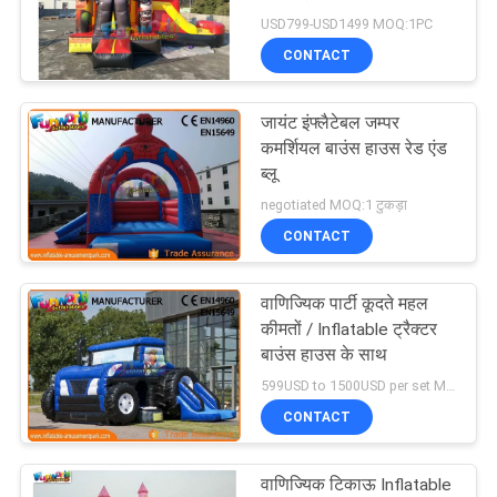
USD799-USD1499 MOQ:1PC
CONTACT
जायंट इंफ्लैटेबल जम्पर
कमर्शियल बाउंस हाउस रेड एंड
ब्लू
negotiated MOQ:1 टुकड़ा
CONTACT
वाणिज्यिक पार्टी कूदते महल
कीमतों / Inflatable ट्रैक्टर
बाउंस हाउस के साथ
599USD to 1500USD per set MOQ:1 सेट
CONTACT
वाणिज्यिक टिकाऊ Inflatable