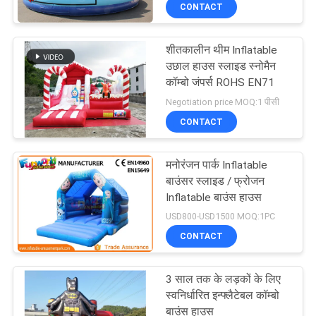
CONTACT
भ्रमण
शीतकालीन थीम Inflatable
गुणवत्ता
उछाल हाउस स्लाइड स्नोमैन
नियंत्रण
कॉम्बो जंपर्स ROHS EN71
Negotiation price MOQ:1 पीसी
CONTACT
COMPANY
NEWS
मनोरंजन पार्क Inflatable
बाउंसर स्लाइड / फ्रोजन
साइटमैप
Inflatable बाउंस हाउस
USD800-USD1500 MOQ:1PC
CONTACT
PRIVACY
POLICY
3 साल तक के लड़कों के लिए
स्वनिर्धारित इन्फ्लैटेबल कॉम्बो
बाउंस हाउस