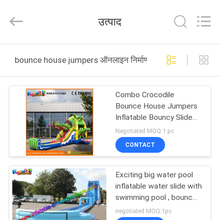
2026
Funworld
Inflatables
उत्पाद
Limited.
All
Rights
Reserved.
घर
bounce house jumpers ऑनलाइन निर्माण
उत्पादों
Combo Crocodile
Bounce House Jumpers
वीडियो
Inflatable Bouncy Slide
For Kids / Adults
Negotiated MOQ:1 pc
हमारे
CONTACT
बारे
Exciting big water pool
में
inflatable water slide with
swimming pool , bounce
house jumpers
कारखाना
negotiated MOQ:1pc