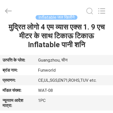
2026
Funworld
Inflatables
Limited.
All
Inflatable जल खिलौने
Rights
Reserved.
मुद्रित लोगो 4 एम व्यास एक्स 1. 9 एच
घर
मीटर के साथ टिकाऊ टिकाऊ
उत्पादों
Inflatable पानी शनि
वीडियो
उत्पत्ति के प्लेस:
Guangzhou, चीन
ब्रांड नाम:
Funworld
हमारे
प्रमाणन:
CE,UL,SGS,EN71,ROHS,TUV etc.
बारे
मॉडल संख्या:
WAT-08
में
न्यूनतम आदेश
1PC
मात्रा:
कारखाना