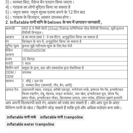
3)। मरम्मत किट, पैकेज बैग प्रदान किया जाएगा।
4)। ग्राहक का लोगो मुद्रित किया जा सकता है
5)। नमूना समय: नमूना शुल्क प्राप्त करने के 12 दिन बाद
6)। ग्राहक के डिजाइन, आकार उपलब्ध होगा।
2. Inflatable पानी शनि
के belows के रूप में
उत्पादन जानकारी
,
सामग्री
प्लेटो 0.9 मिमी मोटी (32oz) टिकाऊ वाणिज्यिक ग्रेड पीवीसी तिरपाल, यूवी-इलाज
पीवीसी विनाइल।
आकार
4 एम व्यास एक्स 1. 9 एच मीटर, अनुकूलित किया जा सकता है
रंग
डिजाइन के रूप में, अनुकूलित किया जा सकता है
यूनिट मूल्य
कृपया मुझे नवीनतम मूल्य के लिए मेल भेजें
पैकिंग
100x55x55CM
आकार
वजन
55 किग्रा
गारंटी
1 साल
शिपिंग मार्ग
समुद्र के द्वारा, हवा और एक्सप्रेस द्वारा वैकल्पिक है
ODM /
उपलब्ध
OEM
सामान
1. सीई / उल पंप
2. मरम्मत किट (सामग्री, गोंद, बैग, आदि)
उत्पाद रेंज
उछालभरी महल, स्लाइड, कॉम्बो एकजुट, मनोरंजन पार्क, इम्फाल गेम गेम, इन्फ़्लैटबल
फिल्म स्क्रीन, तंबू, मेहराब, लाइट सजावट, जल खेल, इन्फ्लैटबल पूल, ज़ोरब गेंद,
बम्पर नौका, इन्फ्लैटबल नौका, क्रिसमस उत्पाद, एयर नर्तक, हेलियम गुब्बारे इत्यादि
आप अपनी दिलचस्पी वाले रंग, आकार को पसंद कर सकते हैं। और आप पूल के अंदर
विभिन्न पानी के खेल / खिलौने जोड़ सकते हैं ताकि इसे और अधिक मज़ेदार बना सके।
inflatable पानी पार्क
inflatable पानी trampoline
inflatable water trampoline