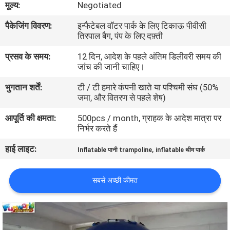
मूल्य:
Negotiated
भ्रमण
पैकेजिंग विवरण:
इन्फैटेबल वॉटर पार्क के लिए टिकाऊ पीवीसी
तिरपाल बैग, पंप के लिए दफ़्ती
गुणवत्ता
प्रसव के समय:
12 दिन, आदेश के पहले अंतिम डिलीवरी समय की
नियंत्रण
जांच की जानी चाहिए।
भुगतान शर्तें:
टी / टी हमारे कंपनी खाते या पश्चिमी संघ (50%
COMPANY
जमा, और वितरण से पहले शेष)
NEWS
आपूर्ति की क्षमता:
500pcs / month, ग्राहक के आदेश मात्रा पर
निर्भर करते हैं
साइटमैप
हाई लाइट:
,
Inflatable पानी trampoline
inflatable थीम पार्क
PRIVACY
सबसे अच्छी कीमत
POLICY