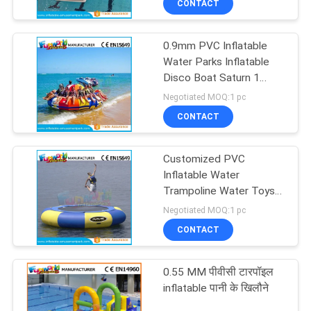
CONTACT
0.9mm PVC Inflatable
Water Parks Inflatable
Disco Boat Saturn 1
Years Warranty
Negotiated MOQ:1 pc
CONTACT
Customized PVC
Inflatable Water
Trampoline Water Toys
For Water Park
Negotiated MOQ:1 pc
Equipment
CONTACT
0.55 MM पीवीसी टारपॉइल
inflatable पानी के खिलौने