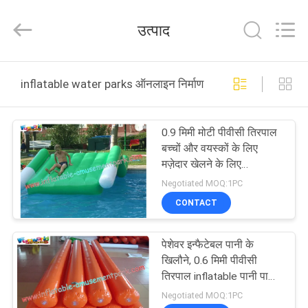
2026
Funworld
Inflatables
उत्पाद
Limited.
All
Rights
Reserved.
घर
inflatable water parks ऑनलाइन निर्माण
उत्पादों
0.9 मिमी मोटी पीवीसी तिरपाल
बच्चों और वयस्कों के लिए
वीडियो
मज़ेदार खेलने के लिए
Inflatable वॉटर पार्क खिलौने
Negotiated MOQ:1PC
हमारे
CONTACT
बारे
पेशेवर इन्फैटेबल पानी के
में
खिलौने, 0.6 मिमी पीवीसी
तिरपाल inflatable पानी पार्क
लॉग खेल
कारखाना
Negotiated MOQ:1PC