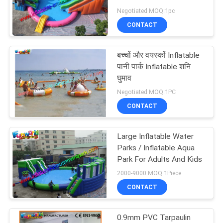
680w Pump
Negotiated MOQ:1pc
CONTACT
बच्चों और वयस्कों Inflatable
पानी पार्क Inflatable शनि
घुमाव
Negotiated MOQ:1PC
CONTACT
Large Inflatable Water
Parks / Inflatable Aqua
Park For Adults And Kids
2000-9000 MOQ:1Piece
CONTACT
0.9mm PVC Tarpaulin