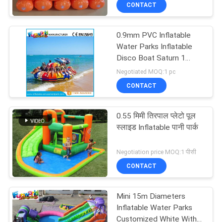
CONTACT
भ्रमण
0.9mm PVC Inflatable
गुणवत्ता
Water Parks Inflatable
नियंत्रण
Disco Boat Saturn 1
Years Warranty
Negotiated MOQ:1 pc
CONTACT
COMPANY
NEWS
0.55 मिमी तिरपाल प्लेटो पूल
स्लाइड Inflatable पानी पार्क
साइटमैप
Negotiation price MOQ:1 पीसी
CONTACT
PRIVACY
POLICY
Mini 15m Diameters
Inflatable Water Parks
Customized White With