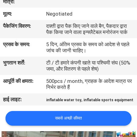
मात्रा:
भ्रमण
मूल्य:
Negotiated
गुणवत्ता
पैकेजिंग विवरण:
दफ़्ती द्वारा पैक किए जाने वाले बैग, पैकदार द्वारा
पैक किया जाने वाला इन्फ्लैटेबल मनोरंजन पार्क
नियंत्रण
प्रसव के समय:
5 दिन, अंतिम प्रसव के समय को आदेश से पहले
जांच की जानी चाहिए।
COMPANY
भुगतान शर्तें:
टी / टी हमारे कंपनी खाते या पश्चिमी संघ (50%
NEWS
जमा, और वितरण से पहले शेष)
आपूर्ति की क्षमता:
500pcs / month, ग्राहक के आदेश मात्रा पर
साइटमैप
निर्भर करते हैं
हाई लाइट:
,
inflatable water toy
inflatable sports equipment
PRIVACY
POLICY
सबसे अच्छी कीमत