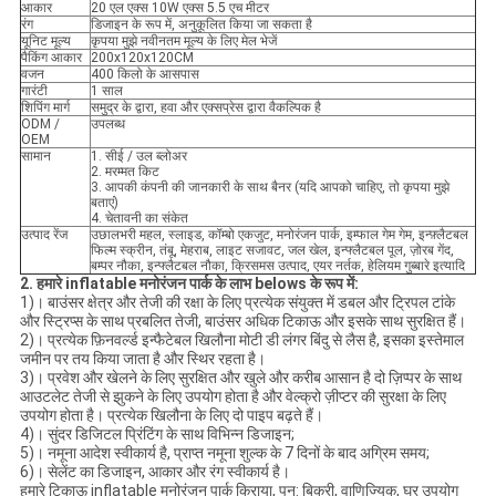
आकार
20 एल एक्स 10W एक्स 5.5 एच मीटर
रंग
डिजाइन के रूप में, अनुकूलित किया जा सकता है
यूनिट मूल्य
कृपया मुझे नवीनतम मूल्य के लिए मेल भेजें
पैकिंग आकार
200x120x120CM
वजन
400 किलो के आसपास
गारंटी
1 साल
शिपिंग मार्ग
समुद्र के द्वारा, हवा और एक्सप्रेस द्वारा वैकल्पिक है
ODM /
उपलब्ध
OEM
सामान
1. सीई / उल ब्लोअर
2. मरम्मत किट
3. आपकी कंपनी की जानकारी के साथ बैनर (यदि आपको चाहिए, तो कृपया मुझे
बताएं)
4. चेतावनी का संकेत
उत्पाद रेंज
उछालभरी महल, स्लाइड, कॉम्बो एकजुट, मनोरंजन पार्क, इम्फाल गेम गेम, इन्फ़्लैटबल
फिल्म स्क्रीन, तंबू, मेहराब, लाइट सजावट, जल खेल, इन्फ्लैटबल पूल, ज़ोरब गेंद,
बम्पर नौका, इन्फ्लैटबल नौका, क्रिसमस उत्पाद, एयर नर्तक, हेलियम गुब्बारे इत्यादि
2.
हमारे inflatable मनोरंजन पार्क के लाभ belows के रूप में:
1)। बाउंसर क्षेत्र और तेजी की रक्षा के लिए प्रत्येक संयुक्त में डबल और ट्रिपल टांके
और स्ट्रिप्स के साथ प्रबलित तेजी, बाउंसर अधिक टिकाऊ और इसके साथ सुरक्षित हैं।
2)। प्रत्येक फ़िनवर्ल्ड इन्फैटेबल खिलौना मोटी डी लंगर बिंदु से लैस है, इसका इस्तेमाल
जमीन पर तय किया जाता है और स्थिर रहता है।
3)। प्रवेश और खेलने के लिए सुरक्षित और खुले और करीब आसान है दो ज़िप्पर के साथ
आउटलेट तेजी से झुकने के लिए उपयोग होता है और वेल्क्रो ज़ीप्टर की सुरक्षा के लिए
उपयोग होता है। प्रत्येक खिलौना के लिए दो पाइप बढ़ते हैं।
4)। सुंदर डिजिटल प्रिंटिंग के साथ विभिन्न डिजाइन;
5)। नमूना आदेश स्वीकार्य है, प्राप्त नमूना शुल्क के 7 दिनों के बाद अग्रिम समय;
6)। सेलेंट का डिजाइन, आकार और रंग स्वीकार्य है।
हमारे टिकाऊ inflatable मनोरंजन पार्क किराया, पुन: बिक्री, वाणिज्यिक, घर उपयोग