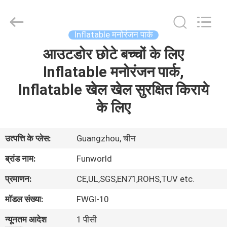
2026
Funworld
Inflatables
Limited.
All
Inflatable मनोरंजन पार्क
Rights
Reserved.
आउटडोर छोटे बच्चों के लिए
घर
Inflatable मनोरंजन पार्क,
उत्पादों
Inflatable खेल खेल सुरक्षित किराये
के लिए
वीडियो
उत्पत्ति के प्लेस:
Guangzhou, चीन
हमारे
ब्रांड नाम:
Funworld
बारे
प्रमाणन:
CE,UL,SGS,EN71,ROHS,TUV etc.
में
मॉडल संख्या:
FWGI-10
कारखाना
न्यूनतम आदेश
1 पीसी