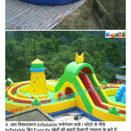
4. आप
विशालकाय Inflatable मनोरंजन पार्क /
फोटो से नीचे
Inflatable बिग Funcity खेलों की
हमारी फैक्टरी गुणवत्ता के बारे में