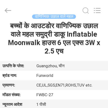
2026
Funworld
Inflatables
Limited.
All
वाणिज्यिक उछाल वाले महल
Rights
Reserved.
बच्चों के आउटडोर वाणिज्यिक उछाल
घर
वाले महल समुद्री डाकू Inflatable
उत्पादों
Moonwalk हाउस 6 एल एक्स 3W x
2.5 एच
वीडियो
उत्पत्ति के प्लेस:
Guangzhou, चीन
हमारे
ब्रांड नाम:
Funworld
बारे
प्रमाणन:
CE,UL,SGS,EN71,ROHS,TUV etc.
में
मॉडल संख्या:
FWBC-27
कारखाना
न्यूनतम आदेश
1 पीसी