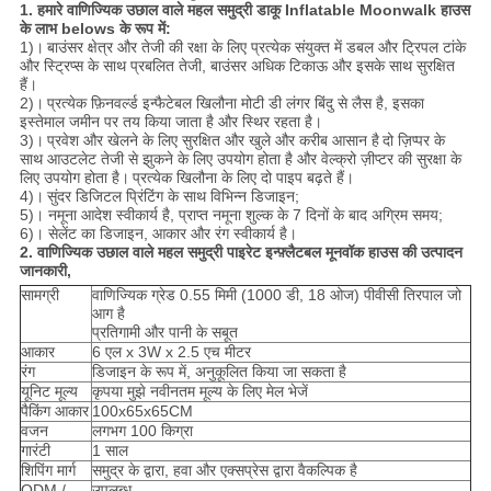
1.
हमारे वाणिज्यिक उछाल वाले महल समुद्री डाकू Inflatable Moonwalk हाउस
के लाभ belows के रूप में:
1)।
बाउंसर क्षेत्र और तेजी की रक्षा के लिए प्रत्येक संयुक्त में डबल और ट्रिपल टांके
और स्ट्रिप्स के साथ प्रबलित तेजी, बाउंसर अधिक टिकाऊ और इसके साथ सुरक्षित
हैं।
2)।
प्रत्येक फ़िनवर्ल्ड इन्फैटेबल खिलौना मोटी डी लंगर बिंदु से लैस है, इसका
इस्तेमाल जमीन पर तय किया जाता है और स्थिर रहता है।
3)।
प्रवेश और खेलने के लिए सुरक्षित और खुले और करीब आसान है
दो ज़िप्पर के
साथ आउटलेट तेजी से झुकने के लिए उपयोग होता है और वेल्क्रो ज़ीप्टर की सुरक्षा के
लिए उपयोग होता है।
प्रत्येक खिलौना के लिए दो पाइप बढ़ते हैं।
4)।
सुंदर डिजिटल प्रिंटिंग के साथ विभिन्न डिजाइन;
5)। नमूना आदेश स्वीकार्य है, प्राप्त नमूना शुल्क के 7 दिनों के बाद अग्रिम समय;
6)। सेलेंट का डिजाइन, आकार और रंग स्वीकार्य है।
2. वाणिज्यिक उछाल वाले महल समुद्री पाइरेट इन्फ़्लैटबल मूनवॉक हाउस की उत्पादन
जानकारी,
सामग्री
वाणिज्यिक ग्रेड 0.55 मिमी (1000 डी, 18 ओज) पीवीसी तिरपाल जो
आग है
प्रतिगामी और पानी के सबूत
आकार
6 एल x 3W x 2.5 एच मीटर
रंग
डिजाइन के रूप में, अनुकूलित किया जा सकता है
यूनिट मूल्य
कृपया मुझे नवीनतम मूल्य के लिए मेल भेजें
पैकिंग आकार
100x65x65CM
वजन
लगभग 100 किग्रा
गारंटी
1 साल
शिपिंग मार्ग
समुद्र के द्वारा, हवा और एक्सप्रेस द्वारा वैकल्पिक है
ODM /
उपलब्ध