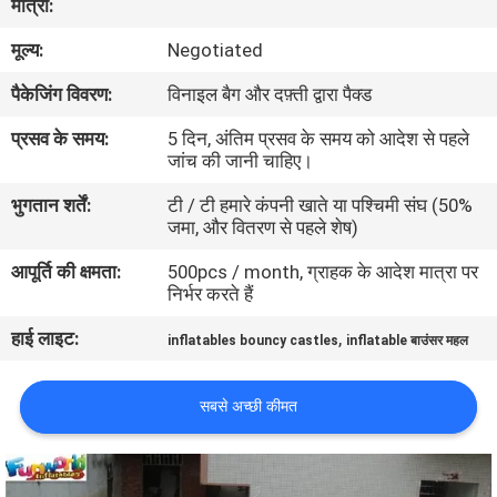
मात्रा:
भ्रमण
मूल्य:
Negotiated
गुणवत्ता
पैकेजिंग विवरण:
विनाइल बैग और दफ़्ती द्वारा पैक्ड
नियंत्रण
प्रसव के समय:
5 दिन, अंतिम प्रसव के समय को आदेश से पहले
जांच की जानी चाहिए।
COMPANY
भुगतान शर्तें:
टी / टी हमारे कंपनी खाते या पश्चिमी संघ (50%
जमा, और वितरण से पहले शेष)
NEWS
आपूर्ति की क्षमता:
500pcs / month, ग्राहक के आदेश मात्रा पर
निर्भर करते हैं
साइटमैप
हाई लाइट:
,
inflatables bouncy castles
inflatable बाउंसर महल
PRIVACY
सबसे अच्छी कीमत
POLICY