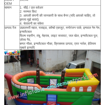
OEM
सामान
1. सीई / उल ब्लोअर
2. मरम्मत किट
3. आपकी कंपनी की जानकारी के साथ बैनर (यदि आपको चाहिए, तो
कृपया मुझे बताएं)
4. चेतावनी का संकेत
उत्पाद रेंज
उछालभरी महल, स्लाइड, कॉम्बो एकजुट, मनोरंजन पार्क, इम्फाल गेम गेम,
इन्फ़्लैटबल
फिल्म स्क्रीन, तंबू, मेहराब, लाइट सजावट, जल खेल, इन्फ्लैटबल पूल,
ज़ोरब गेंद,
बम्पर नौका, इन्फ्लैटबल नौका, क्रिसमस उत्पाद, एयर नर्तक, हेलियम
गुब्बारे इत्यादि