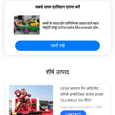
सबसे उत्तम प्रतिदान प्राप्त करें
बच्चों के आउटडोर वाणिज्यिक उछाल वाले महल
समुद्री डाकू Inflatable Moonwalk हाउस
6 एल एक्स 3W x 2.5 एच
जारी रखें
शीर्ष उत्पाद
OEM आयरन मैन अल्टिमेट
कॉम्बो इन्फ्लेटेबल बाउंस हाउस
5Lx4Wx3.5H मीटर
Negotiation price MOQ:1 पीसी
CONTACT