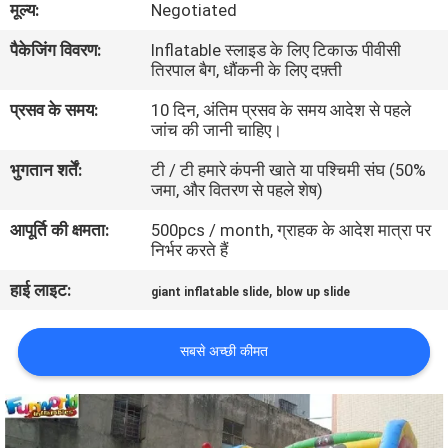
मूल्य:
Negotiated
भ्रमण
पैकेजिंग विवरण:
Inflatable स्लाइड के लिए टिकाऊ पीवीसी
तिरपाल बैग, धौंकनी के लिए दफ़्ती
गुणवत्ता
प्रसव के समय:
10 दिन, अंतिम प्रसव के समय आदेश से पहले
नियंत्रण
जांच की जानी चाहिए।
भुगतान शर्तें:
टी / टी हमारे कंपनी खाते या पश्चिमी संघ (50%
COMPANY
जमा, और वितरण से पहले शेष)
NEWS
आपूर्ति की क्षमता:
500pcs / month, ग्राहक के आदेश मात्रा पर
निर्भर करते हैं
साइटमैप
हाई लाइट:
,
giant inflatable slide
blow up slide
PRIVACY
सबसे अच्छी कीमत
POLICY