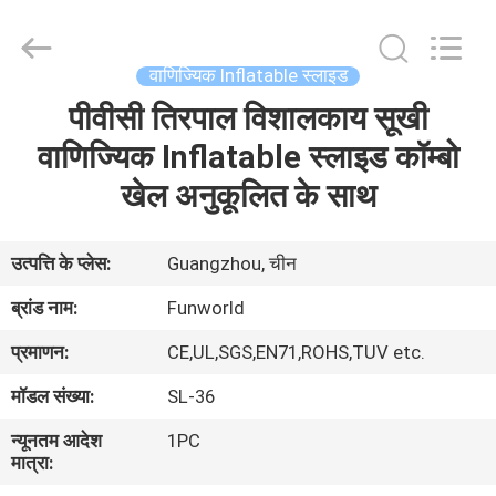
2026
Funworld
Inflatables
Limited.
All
वाणिज्यिक Inflatable स्लाइड
Rights
Reserved.
पीवीसी तिरपाल विशालकाय सूखी
घर
वाणिज्यिक Inflatable स्लाइड कॉम्बो
उत्पादों
खेल अनुकूलित के साथ
वीडियो
उत्पत्ति के प्लेस:
Guangzhou, चीन
ब्रांड नाम:
Funworld
हमारे
प्रमाणन:
CE,UL,SGS,EN71,ROHS,TUV etc.
बारे
मॉडल संख्या:
SL-36
में
न्यूनतम आदेश
1PC
मात्रा:
कारखाना