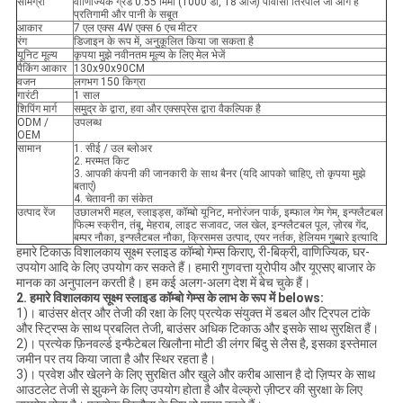
सामग्री
वाणिज्यिक ग्रेड 0.55 मिमी (1000 डी, 18 ओज) पीवीसी तिरपाल जो आग है
प्रतिगामी और पानी के सबूत
आकार
7 एल एक्स 4W एक्स 6 एच मीटर
रंग
डिजाइन के रूप में, अनुकूलित किया जा सकता है
यूनिट मूल्य
कृपया मुझे नवीनतम मूल्य के लिए मेल भेजें
पैकिंग आकार
130x90x90CM
वजन
लगभग 150 किग्रा
गारंटी
1 साल
शिपिंग मार्ग
समुद्र के द्वारा, हवा और एक्सप्रेस द्वारा वैकल्पिक है
ODM /
उपलब्ध
OEM
सामान
1. सीई / उल ब्लोअर
2. मरम्मत किट
3. आपकी कंपनी की जानकारी के साथ बैनर (यदि आपको चाहिए, तो कृपया मुझे
बताएं)
4. चेतावनी का संकेत
उत्पाद रेंज
उछालभरी महल, स्लाइड्स, कॉम्बो यूनिट, मनोरंजन पार्क, इम्फाल गेम गेम, इन्फ्लैटबल
फिल्म स्क्रीन, तंबू, मेहराब, लाइट सजावट, जल खेल, इन्फ्लैटबल पूल, ज़ोरब गेंद,
बम्पर नौका, इन्फ्लैटबल नौका, क्रिसमस उत्पाद, एयर नर्तक, हेलियम गुब्बारे इत्यादि
हमारे टिकाऊ विशालकाय सूक्ष्म स्लाइड कॉम्बो गेम्स किराए, री-बिक्री, वाणिज्यिक, घर-
उपयोग आदि के लिए उपयोग कर सकते हैं। हमारी गुणवत्ता यूरोपीय और यूएसए बाजार के
मानक का अनुपालन करती है। हम कई अलग-अलग देश में बेच चुके हैं।
2. हमारे विशालकाय सूक्ष्म स्लाइड कॉम्बो गेम्स के लाभ के रूप में belows:
1)। बाउंसर क्षेत्र और तेजी की रक्षा के लिए प्रत्येक संयुक्त में डबल और ट्रिपल टांके
और स्ट्रिप्स के साथ प्रबलित तेजी, बाउंसर अधिक टिकाऊ और इसके साथ सुरक्षित हैं।
2)। प्रत्येक फ़िनवर्ल्ड इन्फैटेबल खिलौना मोटी डी लंगर बिंदु से लैस है, इसका इस्तेमाल
जमीन पर तय किया जाता है और स्थिर रहता है।
3)। प्रवेश और खेलने के लिए सुरक्षित और खुले और करीब आसान है दो ज़िप्पर के साथ
आउटलेट तेजी से झुकने के लिए उपयोग होता है और वेल्क्रो ज़ीप्टर की सुरक्षा के लिए