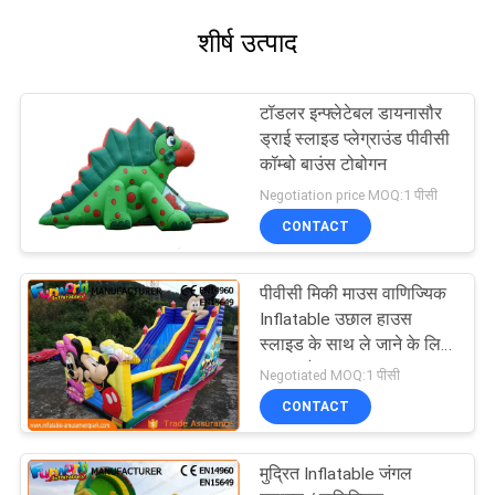
शीर्ष उत्पाद
टॉडलर इन्फ्लेटेबल डायनासौर
ड्राई स्लाइड प्लेग्राउंड पीवीसी
कॉम्बो बाउंस टोबोगन
Negotiation price MOQ:1 पीसी
CONTACT
पीवीसी मिकी माउस वाणिज्यिक
Inflatable उछाल हाउस
स्लाइड के साथ ले जाने के लिए
आसान है
Negotiated MOQ:1 पीसी
CONTACT
मुद्रित Inflatable जंगल