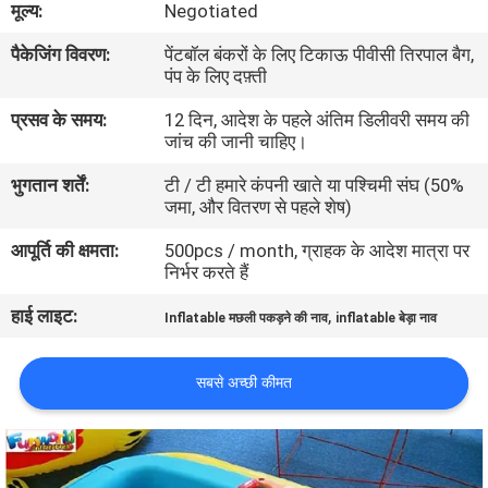
मूल्य:
Negotiated
भ्रमण
पैकेजिंग विवरण:
पेंटबॉल बंकरों के लिए टिकाऊ पीवीसी तिरपाल बैग,
पंप के लिए दफ़्ती
गुणवत्ता
प्रसव के समय:
12 दिन, आदेश के पहले अंतिम डिलीवरी समय की
नियंत्रण
जांच की जानी चाहिए।
भुगतान शर्तें:
टी / टी हमारे कंपनी खाते या पश्चिमी संघ (50%
COMPANY
जमा, और वितरण से पहले शेष)
NEWS
आपूर्ति की क्षमता:
500pcs / month, ग्राहक के आदेश मात्रा पर
निर्भर करते हैं
साइटमैप
हाई लाइट:
,
Inflatable मछली पकड़ने की नाव
inflatable बेड़ा नाव
PRIVACY
सबसे अच्छी कीमत
POLICY