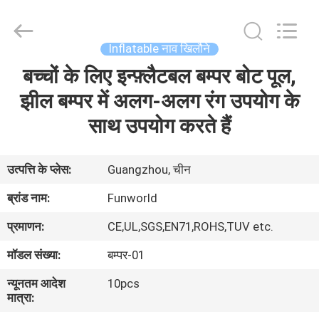
2026
Funworld
Inflatables
Limited.
All
Inflatable नाव खिलौने
Rights
Reserved.
बच्चों के लिए इन्फ़्लैटबल बम्पर बोट पूल,
घर
झील बम्पर में अलग-अलग रंग उपयोग के
उत्पादों
साथ उपयोग करते हैं
वीडियो
उत्पत्ति के प्लेस:
Guangzhou, चीन
ब्रांड नाम:
Funworld
हमारे
प्रमाणन:
CE,UL,SGS,EN71,ROHS,TUV etc.
बारे
मॉडल संख्या:
बम्पर-01
में
न्यूनतम आदेश
10pcs
मात्रा:
कारखाना