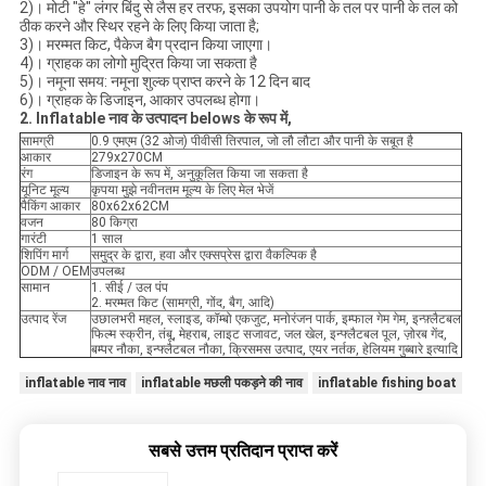
2)। मोटी "हे" लंगर बिंदु से लैस हर तरफ, इसका उपयोग पानी के तल पर पानी के तल को
ठीक करने और स्थिर रहने के लिए किया जाता है;
3)। मरम्मत किट, पैकेज बैग प्रदान किया जाएगा।
4)। ग्राहक का लोगो मुद्रित किया जा सकता है
5)। नमूना समय: नमूना शुल्क प्राप्त करने के 12 दिन बाद
6)। ग्राहक के डिजाइन, आकार उपलब्ध होगा।
2. Inflatable नाव के उत्पादन
belows के रूप में,
सामग्री
0.9 एमएम (32 ओज) पीवीसी तिरपाल, जो लौ लौटा और पानी के सबूत है
आकार
279x270CM
रंग
डिजाइन के रूप में, अनुकूलित किया जा सकता है
यूनिट मूल्य
कृपया मुझे नवीनतम मूल्य के लिए मेल भेजें
पैकिंग आकार
80x62x62CM
वजन
80 किग्रा
गारंटी
1 साल
शिपिंग मार्ग
समुद्र के द्वारा, हवा और एक्सप्रेस द्वारा वैकल्पिक है
ODM / OEM
उपलब्ध
सामान
1. सीई / उल पंप
2. मरम्मत किट (सामग्री, गोंद, बैग, आदि)
उत्पाद रेंज
उछालभरी महल, स्लाइड, कॉम्बो एकजुट, मनोरंजन पार्क, इम्फाल गेम गेम, इन्फ़्लैटबल
फिल्म स्क्रीन, तंबू, मेहराब, लाइट सजावट, जल खेल, इन्फ्लैटबल पूल, ज़ोरब गेंद,
बम्पर नौका, इन्फ्लैटबल नौका, क्रिसमस उत्पाद, एयर नर्तक, हेलियम गुब्बारे इत्यादि
inflatable नाव नाव
inflatable मछली पकड़ने की नाव
inflatable fishing boat
सबसे उत्तम प्रतिदान प्राप्त करें