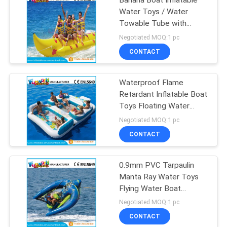
Banana Boat Inflatable
Water Toys / Water
Towable Tube with
Customized Size
Negotiated MOQ:1 pc
CONTACT
Waterproof Flame
Retardant Inflatable Boat
Toys Floating Water
Sofa For Adults
Negotiated MOQ:1 pc
CONTACT
0.9mm PVC Tarpaulin
Manta Ray Water Toys
Flying Water Boat
Inflatable Raft Boat
Negotiated MOQ:1 pc
CONTACT