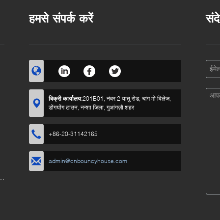
हमसे संपर्क करें
संद
बिक्री कार्यालय:
201B01, नंबर 2 यातु रोड, चांग मो विलेज,
डोंगयोंग टाउन, नन्शा जिला, गुआंगज़ौ शहर
+86-20-31142165
admin@cnbouncyhouse.com
e