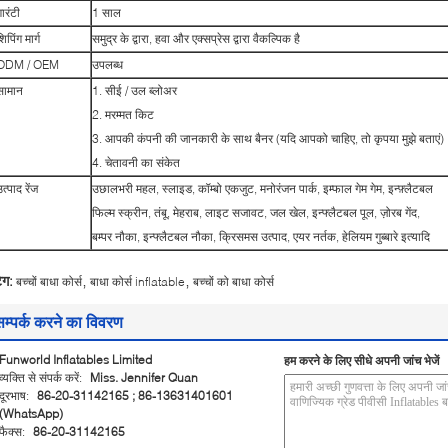
ारंटी
1 साल
िपिंग मार्ग
समुद्र के द्वारा, हवा और एक्सप्रेस द्वारा वैकल्पिक है
ODM / OEM
उपलब्ध
सामान
1. सीई / उल ब्लोअर
2. मरम्मत किट
3. आपकी कंपनी की जानकारी के साथ बैनर (यदि आपको चाहिए, तो कृपया मुझे बताएं)
4. चेतावनी का संकेत
त्पाद रेंज
उछालभरी महल, स्लाइड, कॉम्बो एकजुट, मनोरंजन पार्क, इम्फाल गेम गेम, इन्फ़्लैटबल
फिल्म स्क्रीन, तंबू, मेहराब, लाइट सजावट, जल खेल, इन्फ्लैटबल पूल, ज़ोरब गेंद,
बम्पर नौका, इन्फ्लैटबल नौका, क्रिसमस उत्पाद, एयर नर्तक, हेलियम गुब्बारे इत्यादि
,
,
ैग:
बच्चों बाधा कोर्स
बाधा कोर्स inflatable
बच्चों को बाधा कोर्स
सम्पर्क करने का विवरण
Funworld Inflatables Limited
हम करने के लिए सीधे अपनी जांच भेजें
व्यक्ति से संपर्क करें:
Miss. Jennifer Quan
दूरभाष:
86-20-31142165 ; 86-13631401601
(WhatsApp)
फैक्स:
86-20-31142165