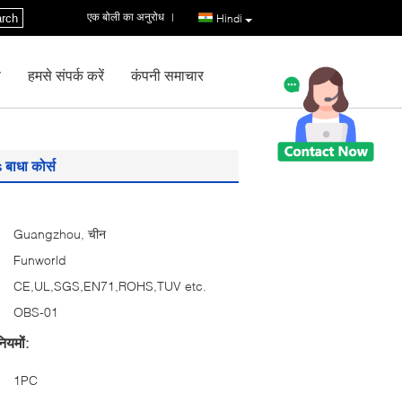
एक बोली का अनुरोध
|
rch
Hindi
ण
हमसे संपर्क करें
कंपनी समाचार
 बाधा कोर्स
Guangzhou, चीन
Funworld
CE,UL,SGS,EN71,ROHS,TUV etc.
OBS-01
ियमों:
1PC