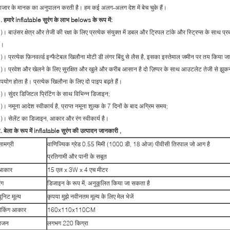
ाजार के मानक का अनुपालन करती है। हम कई अलग-अलग देश में बेच चुके हैं।
.
हमारे inflatable सुरंग के लाभ
belows के रूप में:
)। बाउंसर क्षेत्र और तेजी की रक्षा के लिए प्रत्येक संयुक्त में डबल और ट्रिपल टांके और स्ट्रिप्स के स
ैं।
)। प्रत्येक फ़िनवर्ल्ड इन्फैटेबल खिलौना मोटी डी लंगर बिंदु से लैस है, इसका इस्तेमाल जमीन पर तय किया ज
)। प्रवेश और खेलने के लिए सुरक्षित और खुले और करीब आसान है दो ज़िप्पर के साथ आउटलेट तेजी से झुकने के
पयोग होता है। प्रत्येक खिलौना के लिए दो पाइप बढ़ते हैं।
)। सुंदर डिजिटल प्रिंटिंग के साथ विभिन्न डिजाइन;
)। नमूना आदेश स्वीकार्य है, प्राप्त नमूना शुल्क के 7 दिनों के बाद अग्रिम समय;
)। सेलेंट का डिजाइन, आकार और रंग स्वीकार्य है।
.
बेला के रूप में
inflatable सुरंग की उत्पादन जानकारी
,
सामग्री
वाणिज्यिक ग्रेड 0.55 मिमी (1000 डी, 18 ओज) पीवीसी तिरपाल जो आग है
प्रतिगामी और पानी के सबूत
आकार
15 एल x 3W x 4 एच मीटर
ंग
डिजाइन के रूप में, अनुकूलित किया जा सकता है
यूनिट मूल्य
कृपया मुझे नवीनतम मूल्य के लिए मेल भेजें
पैकिंग आकार
160x110x110CM
वजन
लगभग 220 किग्रा