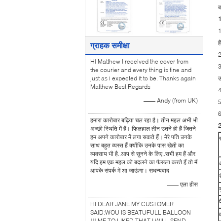
ब
1
1
ह
ग्राहक समीक्षा
2
Hi Matthew I received the cover from
3
the courier and every thing is fine and
just as i expected it to be. Thanks again
उ
Matthew Best Regards
4
—— Andy (from UK)
5
6
हमारा कारोबार बढ़िया चल रहा है। तीन महल अभी भी
2
अच्छी स्थिति में हैं। फिलहाल तीन उतने ही हैं जितने
हम अपने कारोबार में लगा सकते हैं। मेरे पति उनके
साथ बहुत व्यस्त हैं क्योंकि उनके पास खेती का
व्यवसाय भी है..आप से सुनने के लिए..सभी हम हैं और
यदि हम एक महल को बदलने का फैसला करते हैं तो मैं
आपके संपर्क में आ जाऊंगा। सधन्यवाद
र
—— एला हीस
HI DEAR JANE MY CUSTOMER
SAID:WOU IS BEATUFULL BALLOON
!!! ME TO LIKED THAT.I WILL SEND