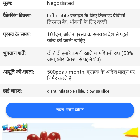
मूल्य:
Negotiated
भ्रमण
पैकेजिंग विवरण:
Inflatable स्लाइड के लिए टिकाऊ पीवीसी
तिरपाल बैग, धौंकनी के लिए दफ़्ती
गुणवत्ता
प्रसव के समय:
10 दिन, अंतिम प्रसव के समय आदेश से पहले
नियंत्रण
जांच की जानी चाहिए।
भुगतान शर्तें:
टी / टी हमारे कंपनी खाते या पश्चिमी संघ (50%
COMPANY
जमा, और वितरण से पहले शेष)
NEWS
आपूर्ति की क्षमता:
500pcs / month, ग्राहक के आदेश मात्रा पर
निर्भर करते हैं
साइटमैप
हाई लाइट:
,
giant inflatable slide
blow up slide
PRIVACY
सबसे अच्छी कीमत
POLICY