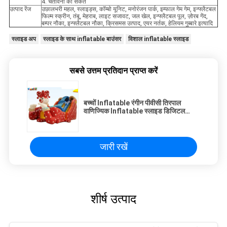
4. चेतावनी का संकेत
उत्पाद रेंज
उछालभरी महल, स्लाइड्स, कॉम्बो यूनिट, मनोरंजन पार्क, इम्फाल गेम गेम, इन्फ्लैटबल
फिल्म स्क्रीन, तंबू, मेहराब, लाइट सजावट, जल खेल, इन्फ्लैटबल पूल, ज़ोरब गेंद,
बम्पर नौका, इन्फ्लैटबल नौका, क्रिसमस उत्पाद, एयर नर्तक, हेलियम गुब्बारे इत्यादि
स्लाइड अप
स्लाइड के साथ inflatable बाउंसर
विशाल inflatable स्लाइड
सबसे उत्तम प्रतिदान प्राप्त करें
बच्चों Inflatable रंगीन पीवीसी तिरपाल
वाणिज्यिक Inflatable स्लाइड डिजिटल
मुद्रण के साथ
जारी रखें
शीर्ष उत्पाद