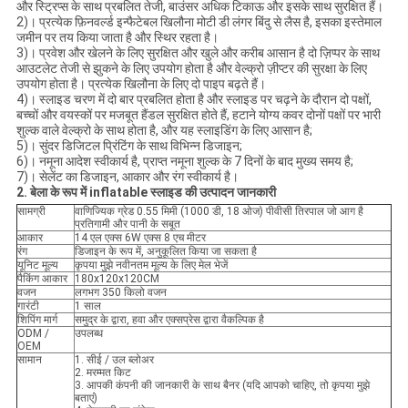
और स्ट्रिप्स के साथ प्रबलित तेजी, बाउंसर अधिक टिकाऊ और इसके साथ सुरक्षित हैं।
2)। प्रत्येक फ़िनवर्ल्ड इन्फैटेबल खिलौना मोटी डी लंगर बिंदु से लैस है, इसका इस्तेमाल
जमीन पर तय किया जाता है और स्थिर रहता है।
3)। प्रवेश और खेलने के लिए सुरक्षित और खुले और करीब आसान है दो ज़िप्पर के साथ
आउटलेट तेजी से झुकने के लिए उपयोग होता है और वेल्क्रो ज़ीप्टर की सुरक्षा के लिए
उपयोग होता है। प्रत्येक खिलौना के लिए दो पाइप बढ़ते हैं।
4)। स्लाइड चरण में दो बार प्रबलित होता है और स्लाइड पर चढ़ने के दौरान दो पक्षों,
बच्चों और वयस्कों पर मजबूत हैंडल सुरक्षित होते हैं, हटाने योग्य कवर दोनों पक्षों पर भारी
शुल्क वाले वेल्क्रो के साथ होता है, और यह स्लाइडिंग के लिए आसान है;
5)। सुंदर डिजिटल प्रिंटिंग के साथ विभिन्न डिजाइन;
6)। नमूना आदेश स्वीकार्य है, प्राप्त नमूना शुल्क के 7 दिनों के बाद मुख्य समय है;
7)। सेलेंट का डिजाइन, आकार और रंग स्वीकार्य है।
2. बेला के रूप में inflatable स्लाइड की उत्पादन जानकारी
सामग्री
वाणिज्यिक ग्रेड 0.55 मिमी (1000 डी, 18 ओज) पीवीसी तिरपाल जो आग है
प्रतिगामी और पानी के सबूत
आकार
14 एल एक्स 6W एक्स 8 एच मीटर
रंग
डिजाइन के रूप में, अनुकूलित किया जा सकता है
यूनिट मूल्य
कृपया मुझे नवीनतम मूल्य के लिए मेल भेजें
पैकिंग आकार
180x120x120CM
वजन
लगभग 350 किलो वजन
गारंटी
1 साल
शिपिंग मार्ग
समुद्र के द्वारा, हवा और एक्सप्रेस द्वारा वैकल्पिक है
ODM /
उपलब्ध
OEM
सामान
1. सीई / उल ब्लोअर
2. मरम्मत किट
3. आपकी कंपनी की जानकारी के साथ बैनर (यदि आपको चाहिए, तो कृपया मुझे
बताएं)