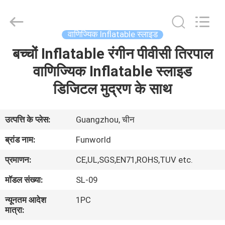
2026
Funworld
Inflatables
Limited.
All
वाणिज्यिक Inflatable स्लाइड
Rights
Reserved.
बच्चों Inflatable रंगीन पीवीसी तिरपाल
घर
वाणिज्यिक Inflatable स्लाइड
उत्पादों
डिजिटल मुद्रण के साथ
वीडियो
उत्पत्ति के प्लेस:
Guangzhou, चीन
ब्रांड नाम:
Funworld
हमारे
प्रमाणन:
CE,UL,SGS,EN71,ROHS,TUV etc.
बारे
मॉडल संख्या:
SL-09
में
न्यूनतम आदेश
1PC
मात्रा:
कारखाना