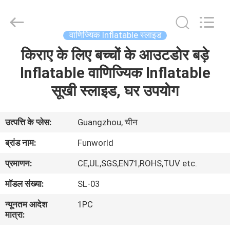
2026
Funworld
Inflatables
Limited.
All
वाणिज्यिक Inflatable स्लाइड
Rights
Reserved.
किराए के लिए बच्चों के आउटडोर बड़े
घर
Inflatable वाणिज्यिक Inflatable
उत्पादों
सूखी स्लाइड, घर उपयोग
वीडियो
उत्पत्ति के प्लेस:
Guangzhou, चीन
ब्रांड नाम:
Funworld
हमारे
प्रमाणन:
CE,UL,SGS,EN71,ROHS,TUV etc.
बारे
मॉडल संख्या:
SL-03
में
न्यूनतम आदेश
1PC
मात्रा:
कारखाना