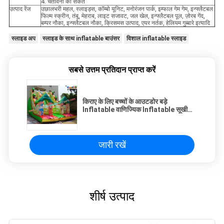
4. चेतावनी का संकेत
उत्पाद रेंज
उछालभरी महल, स्लाइड्स, कॉम्बो यूनिट, मनोरंजन पार्क, इम्फाल गेम गेम, इन्फ्लैटबल
फिल्म स्क्रीन, तंबू, मेहराब, लाइट सजावट, जल खेल, इन्फ्लैटबल पूल, ज़ोरब गेंद,
बम्पर नौका, इन्फ्लैटबल नौका, क्रिसमस उत्पाद, एयर नर्तक, हेलियम गुब्बारे इत्यादि
स्लाइड अप
स्लाइड के साथ inflatable बाउंसर
विशाल inflatable स्लाइड
सबसे उत्तम प्रतिदान प्राप्त करें
किराए के लिए बच्चों के आउटडोर बड़े
Inflatable वाणिज्यिक Inflatable सूखी
स्लाइड, घर उपयोग
जारी रखें
शीर्ष उत्पाद