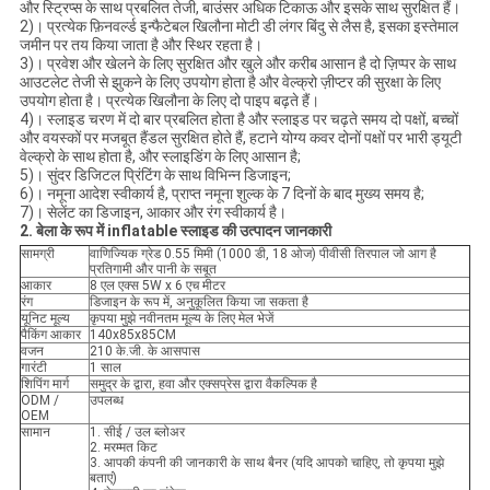
और स्ट्रिप्स के साथ प्रबलित तेजी, बाउंसर अधिक टिकाऊ और इसके साथ सुरक्षित हैं।
2)। प्रत्येक फ़िनवर्ल्ड इन्फैटेबल खिलौना मोटी डी लंगर बिंदु से लैस है, इसका इस्तेमाल
जमीन पर तय किया जाता है और स्थिर रहता है।
3)। प्रवेश और खेलने के लिए सुरक्षित और खुले और करीब आसान है दो ज़िप्पर के साथ
आउटलेट तेजी से झुकने के लिए उपयोग होता है और वेल्क्रो ज़ीप्टर की सुरक्षा के लिए
उपयोग होता है। प्रत्येक खिलौना के लिए दो पाइप बढ़ते हैं।
4)। स्लाइड चरण में दो बार प्रबलित होता है और स्लाइड पर चढ़ते समय दो पक्षों, बच्चों
और वयस्कों पर मजबूत हैंडल सुरक्षित होते हैं, हटाने योग्य कवर दोनों पक्षों पर भारी ड्यूटी
वेल्क्रो के साथ होता है, और स्लाइडिंग के लिए आसान है;
5)। सुंदर डिजिटल प्रिंटिंग के साथ विभिन्न डिजाइन;
6)। नमूना आदेश स्वीकार्य है, प्राप्त नमूना शुल्क के 7 दिनों के बाद मुख्य समय है;
7)। सेलेंट का डिजाइन, आकार और रंग स्वीकार्य है।
2. बेला के रूप में inflatable स्लाइड की उत्पादन जानकारी
सामग्री
वाणिज्यिक ग्रेड 0.55 मिमी (1000 डी, 18 ओज) पीवीसी तिरपाल जो आग है
प्रतिगामी और पानी के सबूत
आकार
8 एल एक्स 5W x 6 एच मीटर
रंग
डिजाइन के रूप में, अनुकूलित किया जा सकता है
यूनिट मूल्य
कृपया मुझे नवीनतम मूल्य के लिए मेल भेजें
पैकिंग आकार
140x85x85CM
वजन
210 के.जी. के आसपास
गारंटी
1 साल
शिपिंग मार्ग
समुद्र के द्वारा, हवा और एक्सप्रेस द्वारा वैकल्पिक है
ODM /
उपलब्ध
OEM
सामान
1. सीई / उल ब्लोअर
2. मरम्मत किट
3. आपकी कंपनी की जानकारी के साथ बैनर (यदि आपको चाहिए, तो कृपया मुझे
बताएं)