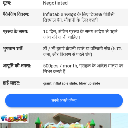
मूल्य:
Negotiated
भ्रमण
पैकेजिंग विवरण:
Inflatable स्लाइड के लिए टिकाऊ पीवीसी
तिरपाल बैग, धौंकनी के लिए दफ़्ती
गुणवत्ता
प्रसव के समय:
10 दिन, अंतिम प्रसव के समय आदेश से पहले
नियंत्रण
जांच की जानी चाहिए।
भुगतान शर्तें:
टी / टी हमारे कंपनी खाते या पश्चिमी संघ (50%
COMPANY
जमा, और वितरण से पहले शेष)
NEWS
आपूर्ति की क्षमता:
500pcs / month, ग्राहक के आदेश मात्रा पर
निर्भर करते हैं
साइटमैप
हाई लाइट:
,
giant inflatable slide
blow up slide
PRIVACY
सबसे अच्छी कीमत
POLICY