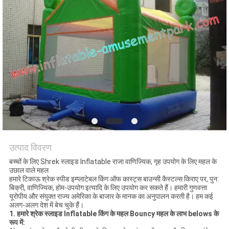
उत्पाद विवरण
बच्चों के लिए Shrek स्लाइड Inflatable राजा वाणिज्यिक, गृह उपयोग के लिए महल के
उछाल वाले महल
हमारे टिकाऊ श्रेक स्पीड इम्प्लाटेबल किंग ऑफ कास्ट्स बाउन्सी कैस्टल्स किराए पर, पुन:
बिक्री, वाणिज्यिक, होम-उपयोग इत्यादि के लिए उपयोग कर सकते हैं। हमारी गुणवत्ता
यूरोपीय और संयुक्त राज्य अमेरिका के बाजार के मानक का अनुपालन करती है। हम कई
अलग-अलग देश में बेच चुके हैं।
1.
हमारे श्रेक स्लाइड Inflatable किंग के महल Bouncy महल के लाभ belows के
रूप में: