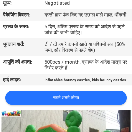
मूल्य:
Negotiated
भ्रमण
पैकेजिंग विवरण:
दफ़्ती द्वारा पैक किए गए उछाल वाले महल, धौंकनी
गुणवत्ता
प्रसव के समय:
5 दिन, अंतिम प्रसव के समय को आदेश से पहले
जांच की जानी चाहिए।
नियंत्रण
भुगतान शर्तें:
टी / टी हमारे कंपनी खाते या पश्चिमी संघ (50%
जमा, और वितरण से पहले शेष)
COMPANY
आपूर्ति की क्षमता:
500pcs / month, ग्राहक के आदेश मात्रा पर
NEWS
निर्भर करते हैं
हाई लाइट:
,
inflatables bouncy castles
kids bouncy castles
साइटमैप
सबसे अच्छी कीमत
PRIVACY
POLICY