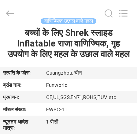
2026
Funworld
Inflatables
Limited.
All
वाणिज्यिक उछाल वाले महल
Rights
Reserved.
बच्चों के लिए Shrek स्लाइड
घर
Inflatable राजा वाणिज्यिक, गृह
उत्पादों
उपयोग के लिए महल के उछाल वाले महल
वीडियो
उत्पत्ति के प्लेस:
Guangzhou, चीन
ब्रांड नाम:
Funworld
हमारे
प्रमाणन:
CE,UL,SGS,EN71,ROHS,TUV etc.
बारे
मॉडल संख्या:
FWBC-11
में
न्यूनतम आदेश
1 पीसी
मात्रा:
कारखाना