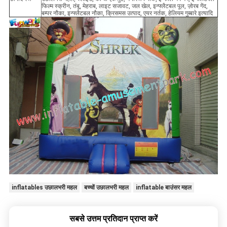
फिल्म स्क्रीन, तंबू, मेहराब, लाइट सजावट, जल खेल, इन्फ्लैटबल पूल, ज़ोरब गेंद,
बम्पर नौका, इन्फ्लैटबल नौका, क्रिसमस उत्पाद, एयर नर्तक, हेलियम गुब्बारे इत्यादि
inflatables उछालभरी महल
बच्चों उछालभरी महल
inflatable बाउंसर महल
सबसे उत्तम प्रतिदान प्राप्त करें