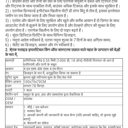
1)। बाउंसर क्षेत्र और तेजी की रक्षा के लिए प्रत्येक संयुक्त में डबल और ट्रिपल टांके
और स्ट्रिप्स के साथ प्रबलित तेजी, बाउंसर अधिक टिकाऊ और इसके साथ सुरक्षित हैं।
2)। प्रत्येक फ़िनवर्ल्ड इन्फैटेबल खिलौना मोटी डी लंगर बिंदु से लैस है, इसका इस्तेमाल
जमीन पर तय किया जाता है और स्थिर रहता है।
3)। प्रवेश और खेलने के लिए सुरक्षित और खुले और करीब आसान है दो ज़िप्पर के साथ
आउटलेट तेजी से झुकने के लिए उपयोग होता है और वेल्क्रो ज़ीप्टर की सुरक्षा के लिए
उपयोग होता है। प्रत्येक खिलौना के लिए दो पाइप बढ़ते हैं।
4)। सुंदर डिजिटल प्रिंटिंग के साथ विभिन्न डिजाइन;
5)। नमूना आदेश स्वीकार्य है, प्राप्त नमूना शुल्क के 7 दिनों के बाद अग्रिम समय;
6)। सेलेंट का डिजाइन, आकार और रंग स्वीकार्य है।
2. शे्रक स्लाइड इमल्लैटेबल किंग ऑफ कास्टल्स उछाल वाले महल के उत्पादन को बेल्हों
के रूप में,
सामग्री
वाणिज्यिक ग्रेड 0.55 मिमी (1000 डी, 18 ओज) पीवीसी तिरपाल जो आग है
प्रतिगामी और पानी के सबूत
आकार
4 एल एक्स 4W एक्स 4 एच मीटर
रंग
डिजाइन के रूप में, अनुकूलित किया जा सकता है
यूनिट मूल्य
कृपया मुझे नवीनतम मूल्य के लिए मेल भेजें
पैकिंग आकार
100x70x70CM
वजन
लगभग 78 किग्रा
गारंटी
1 साल
शिपिंग मार्ग
समुद्र के द्वारा, हवा और एक्सप्रेस द्वारा वैकल्पिक है
ODM /
उपलब्ध
OEM
सामान
1. सीई / उल ब्लोअर
2. मरम्मत किट
3. आपकी कंपनी की जानकारी के साथ बैनर (यदि आपको चाहिए, तो कृपया मुझे
बताएं)
4. चेतावनी का संकेत
उत्पाद रेंज
उछालभरी महल, स्लाइड, कॉम्बो एकजुट, मनोरंजन पार्क, इम्फाल गेम गेम, इन्फ़्लैटबल