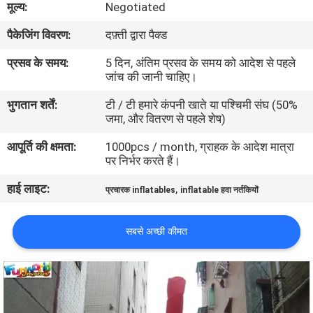
मूल्य:
Negotiated
भ्रमण
पैकेजिंग विवरण:
दफ़्ती द्वारा पैक्ड
गुणवत्ता
प्रसव के समय:
5 दिन, अंतिम प्रसव के समय को आदेश से पहले
जांच की जानी चाहिए।
नियंत्रण
भुगतान शर्तें:
टी / टी हमारे कंपनी खाते या पश्चिमी संघ (50%
जमा, और वितरण से पहले शेष)
COMPANY
आपूर्ति की क्षमता:
1000pcs / month, ग्राहक के आदेश मात्रा
NEWS
पर निर्भर करते हैं।
हाई लाइट:
,
प्रचारक inflatables
inflatable हवा नर्तकियों
साइटमैप
सबसे अच्छी कीमत
PRIVACY
POLICY