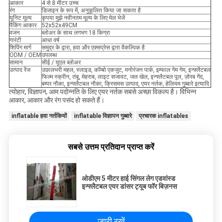
आकार
4 से 8 मीटर उच्च
रंग
डिजाइन के रूप में, अनुकूलित किया जा सकता है
यूनिट मूल्य
कृपया मुझे नवीनतम मूल्य के लिए मेल भेजें
पैकिंग आकार
52x52x49CM
वजन
ब्लोअर के साथ लगभग 18 किग्रा
गारंटी
आधा वर्ष
शिपिंग मार्ग
समुद्र के द्वारा, हवा और एक्सप्रेस द्वारा वैकल्पिक है
ODM / OEM
उपलब्ध
सामान
सीई / यूएल ब्लोअर
उत्पाद रेंज
उछालभरी महल, स्लाइड, कॉम्बो एकजुट, मनोरंजन पार्क, इम्फाल गेम गेम, इन्फ़्लैटबल
फिल्म स्क्रीन, तंबू, मेहराब, लाइट सजावट, जल खेल, इन्फ्लैटबल पूल, ज़ोरब गेंद,
बम्पर नौका, इन्फ्लैटबल नौका, क्रिसमस उत्पाद, एयर नर्तक, हेलियम गुब्बारे इत्यादि
त्योहार, विज्ञापन, आम पदोन्नति के लिए एयर नर्तक सबसे अच्छा विकल्प है। विभिन्न
आकार, आकार और रंग पसंद हो सकते हैं।
inflatable हवा नर्तकियों
inflatable विज्ञापन गुब्बारे
प्रचारक inflatables
सबसे उत्तम प्रतिदान प्राप्त करें
ओडीएम 5 मीटर हाई सिंगल लेग एडवांस्ड
इन्फ्लैटबल एयर डांसर ट्यूब फॉर बिज़नस
जारी रखें