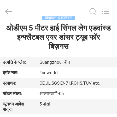
2026
Funworld
Inflatables
Limited.
All
विज्ञापन इंफ्लैटेबल
Rights
Reserved.
ओडीएम 5 मीटर हाई सिंगल लेग एडवांस्ड
घर
इन्फ्लैटबल एयर डांसर ट्यूब फॉर
उत्पादों
बिज़नस
वीडियो
उत्पत्ति के प्लेस:
Guangzhou, चीन
ब्रांड नाम:
Funworld
हमारे
प्रमाणन:
CE,UL,SGS,EN71,ROHS,TUV etc.
बारे
मॉडल संख्या:
आकाशवाणी-05
में
न्यूनतम आदेश
5 पीसी
मात्रा:
कारखाना