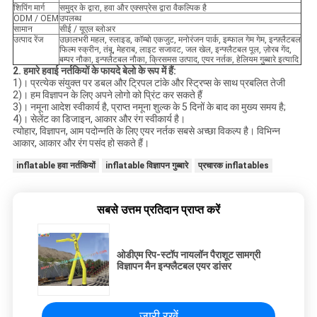
शिपिंग मार्ग
समुद्र के द्वारा, हवा और एक्सप्रेस द्वारा वैकल्पिक है
ODM / OEM
उपलब्ध
सामान
सीई / यूएल ब्लोअर
उत्पाद रेंज
उछालभरी महल, स्लाइड, कॉम्बो एकजुट, मनोरंजन पार्क, इम्फाल गेम गेम, इन्फ़्लैटबल
फिल्म स्क्रीन, तंबू, मेहराब, लाइट सजावट, जल खेल, इन्फ्लैटबल पूल, ज़ोरब गेंद,
बम्पर नौका, इन्फ्लैटबल नौका, क्रिसमस उत्पाद, एयर नर्तक, हेलियम गुब्बारे इत्यादि
2.
हमारे हवाई नर्तकियों के फायदे बेलो के रूप में हैं:
1)। प्रत्येक संयुक्त पर डबल और ट्रिपल टांके और स्ट्रिप्स के साथ प्रबलित तेजी
2)। हम विज्ञापन के लिए अपने लोगो को प्रिंट कर सकते हैं
3)। नमूना आदेश स्वीकार्य है, प्राप्त नमूना शुल्क के 5 दिनों के बाद का मुख्य समय है;
4)। सेलेंट का डिजाइन, आकार और रंग स्वीकार्य है।
त्योहार, विज्ञापन, आम पदोन्नति के लिए एयर नर्तक सबसे अच्छा विकल्प है। विभिन्न
आकार, आकार और रंग पसंद हो सकते हैं।
inflatable हवा नर्तकियों
inflatable विज्ञापन गुब्बारे
प्रचारक inflatables
सबसे उत्तम प्रतिदान प्राप्त करें
ओडीएम रिप-स्टॉप नायलॉन पैराशूट सामग्री
विज्ञापन मैन इन्फ्लैटबल एयर डांसर
जारी रखें