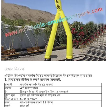
उत्पाद विवरण
ओडीएम रिप-स्टॉप नायलॉन पैराशूट सामग्री विज्ञापन मैन इन्फ्लैटबल एयर डांसर
1. एयर डांसर की बेला के रूप में उत्पादन जानकारी,
सामग्री
चीर-रोक नायलॉन पैराशूट सामग्री
आकार
4 से 8 मीटर उच्च
रंग
डिजाइन के रूप में, अनुकूलित किया जा सकता है
यूनिट मूल्य
कृपया मुझे नवीनतम मूल्य के लिए मेल भेजें
पैकिंग आकार
52x52x49CM
वजन
ब्लोअर के साथ लगभग 18 किग्रा
गारंटी
आधा वर्ष