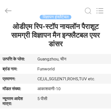
2026
Funworld
Inflatables
Limited.
All
विज्ञापन इंफ्लैटेबल
Rights
Reserved.
ओडीएम रिप-स्टॉप नायलॉन पैराशूट
घर
सामग्री विज्ञापन मैन इन्फ्लैटबल एयर
उत्पादों
डांसर
वीडियो
उत्पत्ति के प्लेस:
Guangzhou, चीन
ब्रांड नाम:
Funworld
हमारे
प्रमाणन:
CE,UL,SGS,EN71,ROHS,TUV etc.
बारे
मॉडल संख्या:
आकाशवाणी-10
में
न्यूनतम आदेश
5 पीसी
मात्रा:
कारखाना