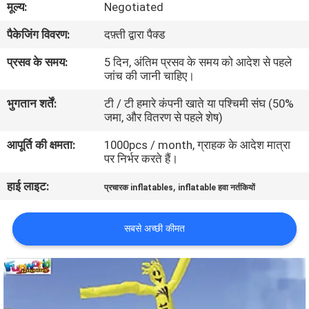
मूल्य:
Negotiated
भ्रमण
पैकेजिंग विवरण:
दफ़्ती द्वारा पैक्ड
गुणवत्ता
प्रसव के समय:
5 दिन, अंतिम प्रसव के समय को आदेश से पहले
जांच की जानी चाहिए।
नियंत्रण
भुगतान शर्तें:
टी / टी हमारे कंपनी खाते या पश्चिमी संघ (50%
जमा, और वितरण से पहले शेष)
COMPANY
आपूर्ति की क्षमता:
1000pcs / month, ग्राहक के आदेश मात्रा
NEWS
पर निर्भर करते हैं।
हाई लाइट:
,
प्रचारक inflatables
inflatable हवा नर्तकियों
साइटमैप
सबसे अच्छी कीमत
PRIVACY
POLICY