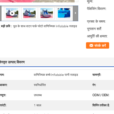
मूल्य:
पैकेजिंग विवरण:
प्रसव के समय:
बड़ी छवि :
पूल के साथ वाटर पार्क प्लेटो वाणिज्यिक Inflatable स्लाइड
भुगतान शर्तें:
आपूर्ति की क्षमता:
संपर्क करें
िस्तृत उत्पाद विवरण
नाम:
वाणिज्यिक बच्चे Inflatable पानी स्लाइड
सामग्री:
आकार:
स्वनिर्धारित
रंग:
नमूना:
उपलब्ध
ODM / OEM:
गारंटी:
1 साल
शिपिंग तरीका है: