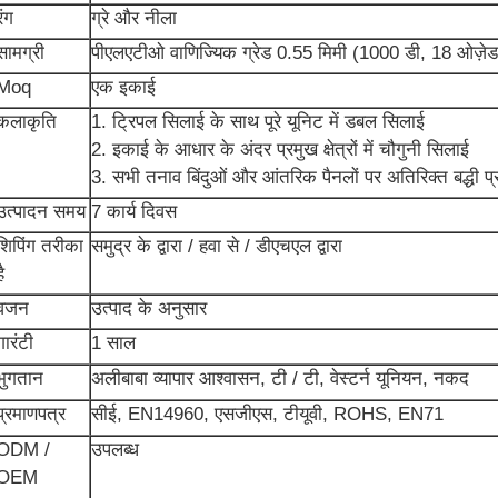
रंग
ग्रे और नीला
सामग्री
पीएलएटीओ वाणिज्यिक ग्रेड 0.55 मिमी (1000 डी, 18 ओज़ेड
Moq
एक इकाई
कलाकृति
1. ट्रिपल सिलाई के साथ पूरे यूनिट में डबल सिलाई
2. इकाई के आधार के अंदर प्रमुख क्षेत्रों में चौगुनी सिलाई
3. सभी तनाव बिंदुओं और आंतरिक पैनलों पर अतिरिक्त बद्धी प
उत्पादन समय
7 कार्य दिवस
शिपिंग तरीका
समुद्र के द्वारा / हवा से / डीएचएल द्वारा
ै
वजन
उत्पाद के अनुसार
गारंटी
1 साल
भुगतान
अलीबाबा व्यापार आश्वासन, टी / टी, वेस्टर्न यूनियन, नकद
प्रमाणपत्र
सीई, EN14960, एसजीएस, टीयूवी, ROHS, EN71
ODM /
उपलब्ध
OEM