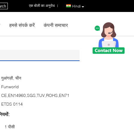
एक बोली का अनुरोध
|
rch
Hindi
ण
हमसे संपर्क करें
कंपनी समाचार
गुआंगज़ौ, चीन
Funworld
CE,EN14960,SGS,TUV,ROHS,EN71
ETDS 0114
ियमों:
1 पीसी