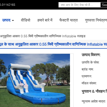
0-31142165
Sea
उत्पाद
वीडियो
हमारे बारे में
फैक्टरी यात्रा
गुणवत्ता नियंत्र
 अनुकूलित आकार 0.55 मिमी ग्रीष्मकालीन वाणिज्यिक Inflatable स्लाइड
पूल के साथ अनुकूलित आकार 0.55 मिमी ग्रीष्मकालीन वाणिज्यिक Inflatable स
उत्पाद विवरण:
उत्पत्ति के प्लेस:
ब्रांड नाम:
प्रमाणन:
मॉडल संख्या:
भुगतान & नौवहन न
न्यूनतम आदेश मात्रा: