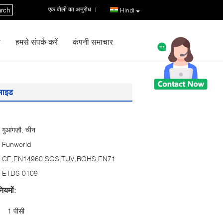
एक बोली का अनुरोध
|
rch
Hindi
ण
हमसे संपर्क करें
कंपनी समाचार
्लाइड
गुआंगज़ौ, चीन
Funworld
CE,EN14960,SGS,TUV,ROHS,EN71
ETDS 0109
ियमों:
1 पीसी