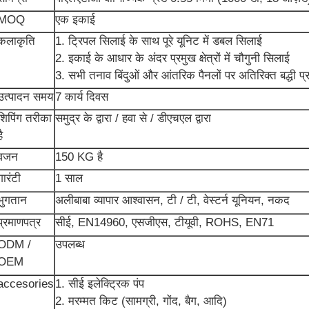
MOQ
एक इकाई
कलाकृति
1. ट्रिपल सिलाई के साथ पूरे यूनिट में डबल सिलाई
2. इकाई के आधार के अंदर प्रमुख क्षेत्रों में चौगुनी सिलाई
3. सभी तनाव बिंदुओं और आंतरिक पैनलों पर अतिरिक्त बद्धी प्
उत्पादन समय
7 कार्य दिवस
शिपिंग तरीका
समुद्र के द्वारा / हवा से / डीएचएल द्वारा
ै
वजन
150 KG है
गारंटी
1 साल
भुगतान
अलीबाबा व्यापार आश्वासन, टी / टी, वेस्टर्न यूनियन, नकद
प्रमाणपत्र
सीई, EN14960, एसजीएस, टीयूवी, ROHS, EN71
ODM /
उपलब्ध
OEM
accesories
1. सीई इलेक्ट्रिक पंप
2. मरम्मत किट (सामग्री, गोंद, बैग, आदि)