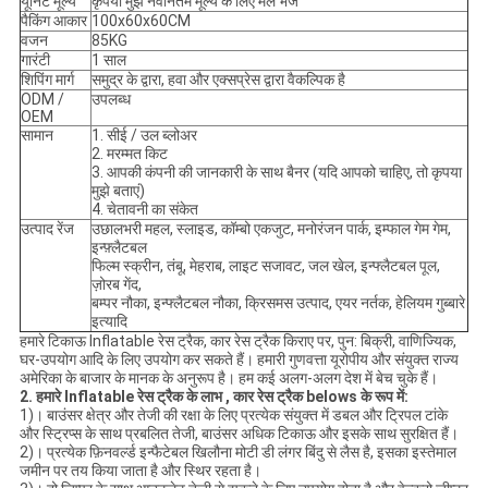
यूनिट मूल्य
कृपया मुझे नवीनतम मूल्य के लिए मेल भेजें
पैकिंग आकार
100x60x60CM
वजन
85KG
गारंटी
1 साल
शिपिंग मार्ग
समुद्र के द्वारा, हवा और एक्सप्रेस द्वारा वैकल्पिक है
ODM /
उपलब्ध
OEM
सामान
1. सीई / उल ब्लोअर
2. मरम्मत किट
3. आपकी कंपनी की जानकारी के साथ बैनर (यदि आपको चाहिए, तो कृपया
मुझे बताएं)
4. चेतावनी का संकेत
उत्पाद रेंज
उछालभरी महल, स्लाइड, कॉम्बो एकजुट, मनोरंजन पार्क, इम्फाल गेम गेम,
इन्फ़्लैटबल
फिल्म स्क्रीन, तंबू, मेहराब, लाइट सजावट, जल खेल, इन्फ्लैटबल पूल,
ज़ोरब गेंद,
बम्पर नौका, इन्फ्लैटबल नौका, क्रिसमस उत्पाद, एयर नर्तक, हेलियम गुब्बारे
इत्यादि
हमारे टिकाऊ Inflatable रेस ट्रैक, कार रेस ट्रैक किराए पर, पुन: बिक्री, वाणिज्यिक,
घर-उपयोग आदि के लिए उपयोग कर सकते हैं। हमारी गुणवत्ता यूरोपीय और संयुक्त राज्य
अमेरिका के बाजार के मानक के अनुरूप है।
हम कई अलग-अलग देश में बेच चुके हैं।
2.
हमारे
Inflatable रेस ट्रैक के
लाभ
, कार रेस ट्रैक
belows के रूप में:
1)।
बाउंसर क्षेत्र और तेजी की रक्षा के लिए प्रत्येक संयुक्त में डबल और ट्रिपल टांके
और स्ट्रिप्स के साथ प्रबलित तेजी, बाउंसर अधिक टिकाऊ और इसके साथ सुरक्षित हैं।
2)।
प्रत्येक फ़िनवर्ल्ड इन्फैटेबल खिलौना मोटी डी लंगर बिंदु से लैस है, इसका इस्तेमाल
जमीन पर तय किया जाता है और स्थिर रहता है।