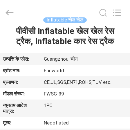
2026
Funworld
Inflatables
Limited.
All
Inflatable खेल खेल
Rights
Reserved.
पीवीसी Inflatable खेल खेल रेस
घर
ट्रैक, Inflatable कार रेस ट्रैक
उत्पादों
उत्पत्ति के प्लेस:
Guangzhou, चीन
वीडियो
ब्रांड नाम:
Funworld
प्रमाणन:
CE,UL,SGS,EN71,ROHS,TUV etc.
हमारे
मॉडल संख्या:
FWSG-39
बारे
न्यूनतम आदेश
1PC
में
मात्रा:
मूल्य:
Negotiated
कारखाना