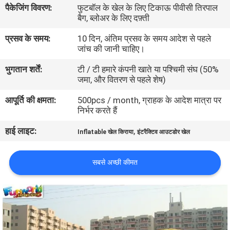
पैकेजिंग विवरण:
फुटबॉल के खेल के लिए टिकाऊ पीवीसी तिरपाल
भ्रमण
बैग, ब्लोअर के लिए दफ़्ती
प्रसव के समय:
10 दिन, अंतिम प्रसव के समय आदेश से पहले
गुणवत्ता
जांच की जानी चाहिए।
नियंत्रण
भुगतान शर्तें:
टी / टी हमारे कंपनी खाते या पश्चिमी संघ (50%
जमा, और वितरण से पहले शेष)
COMPANY
आपूर्ति की क्षमता:
500pcs / month, ग्राहक के आदेश मात्रा पर
NEWS
निर्भर करते हैं
हाई लाइट:
,
Inflatable खेल किराया
इंटरैक्टिव आउटडोर खेल
साइटमैप
सबसे अच्छी कीमत
PRIVACY
POLICY