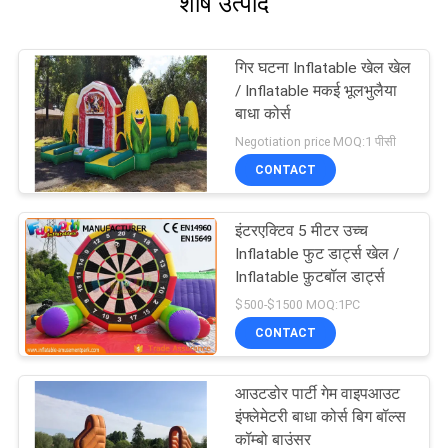
शीर्ष उत्पाद
गिर घटना Inflatable खेल खेल
/ Inflatable मकई भूलभुलैया
बाधा कोर्स
Negotiation price MOQ:1 पीसी
CONTACT
इंटरएक्टिव 5 मीटर उच्च
Inflatable फुट डार्ट्स खेल /
Inflatable फ़ुटबॉल डार्ट्स
$500-$1500 MOQ:1PC
CONTACT
आउटडोर पार्टी गेम वाइपआउट
इंफ्लेमेटरी बाधा कोर्स बिग बॉल्स
कॉम्बो बाउंसर