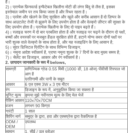
हैं।
2)।
प्रत्येक फ़िनवर्ल्ड इन्फैटेबल खिलौना मोटी डी लंगर बिंदु से लैस है, इसका
इस्तेमाल जमीन पर तय किया जाता है और स्थिर रहता है।
3)।
प्रवेश और खेलने के लिए सुरक्षित और खुले और करीब आसान है
दो ज़िप्पर के
साथ आउटलेट तेजी से झुकने के लिए उपयोग होता है और वेल्क्रो ज़ीप्टर की सुरक्षा के
लिए उपयोग होता है।
प्रत्येक खिलौना के लिए दो पाइप बढ़ते हैं।
4)।
स्लाइड चरण में दो बार प्रबलित होता है और स्लाइड पर चढ़ने के दौरान दो पक्षों,
बच्चों और वयस्कों पर मजबूत हैंडल सुरक्षित होते हैं, हटाने योग्य कवर दोनों पक्षों पर
भारी शुल्क वाले वेल्क्रो के साथ होता है, और यह स्लाइडिंग के लिए आसान है;
5)।
सुंदर डिजिटल प्रिंटिंग के साथ विभिन्न डिजाइन;
6)। नमूना आदेश स्वीकार्य है, प्राप्त नमूना शुल्क के 7 दिनों के बाद मुख्य समय है;
7)। सेलेंट का डिजाइन, आकार और रंग स्वीकार्य है।
2. उत्पादन जानकारी के रूप में belows,
सामग्री
वाणिज्यिक ग्रेड 0.55 मिमी (1000 डी, 18 ओज) पीवीसी तिरपाल जो
आग है
प्रतिगामी और पानी के सबूत
आकार
6 एल एक्स 3W x 3 एच मीटर
रंग
डिजाइन के रूप में, अनुकूलित किया जा सकता है
यूनिट मूल्य
कृपया मुझे नवीनतम मूल्य के लिए मेल भेजें
पैकिंग आकार
110x70x70CM
वजन
लगभग 90 किग्रा
गारंटी
1 साल
शिपिंग मार्ग
समुद्र के द्वारा, हवा और एक्सप्रेस द्वारा वैकल्पिक है
ODM /
उपलब्ध
OEM
सामान
1. सीई / उल ब्लोअर