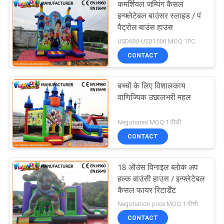
कमर्शियल जम्पिंग कैसल
इन्फ्लेटेबल बाउंसर स्लाइड / पं
पैट्रोल बाउंस हाउस
USD600-USD1500 MOQ:1PC
CONTACT
बच्चों के लिए विशालकाय
वाणिज्यिक उछालभरी महल
Negotiated MOQ:1 पीसी
CONTACT
18 ऑउंस विनाइल ब्लोक अप
हल्क बाउंसी हाउस / इन्फ्लेटेबल
कैसल फायर रिटार्डेंट
Negotiation price MOQ:1 पीसी
CONTACT