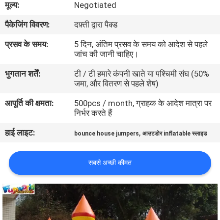
मूल्य:
Negotiated
भ्रमण
पैकेजिंग विवरण:
दफ़्ती द्वारा पैक्ड
गुणवत्ता
प्रसव के समय:
5 दिन, अंतिम प्रसव के समय को आदेश से पहले
जांच की जानी चाहिए।
नियंत्रण
भुगतान शर्तें:
टी / टी हमारे कंपनी खाते या पश्चिमी संघ (50%
जमा, और वितरण से पहले शेष)
COMPANY
आपूर्ति की क्षमता:
500pcs / month, ग्राहक के आदेश मात्रा पर
NEWS
निर्भर करते हैं
हाई लाइट:
,
bounce house jumpers
आउटडोर inflatable स्लाइड
साइटमैप
सबसे अच्छी कीमत
PRIVACY
POLICY