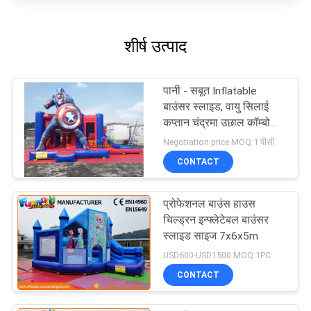
शीर्ष उत्पाद
पानी - सबूत Inflatable
बाउंसर स्लाइड, वायु सिलाई
कप्तान चंद्रमा उछाल कॉम्बो
स्लाइड संरचना
Negotiation price MOQ:1 पीसी
CONTACT
प्रोफेशनल बाउंस हाउस
चिल्ड्रन इन्फ्लेटेबल बाउंसर
स्लाइड साइज 7x6x5m
USD600-USD1500 MOQ:1PC
CONTACT