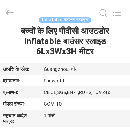
2026
Funworld
Inflatables
Limited.
All
Inflatable बाउंसर स्लाइड
Rights
Reserved.
बच्चों के लिए पीवीसी आउटडोर
घर
Inflatable बाउंसर स्लाइड
उत्पादों
6Lx3Wx3H मीटर
वीडियो
उत्पत्ति के प्लेस:
Guangzhou, चीन
ब्रांड नाम:
Funworld
हमारे
प्रमाणन:
CE,UL,SGS,EN71,ROHS,TUV etc.
बारे
मॉडल संख्या:
COM-10
में
न्यूनतम आदेश
1 पीसी
मात्रा:
कारखाना