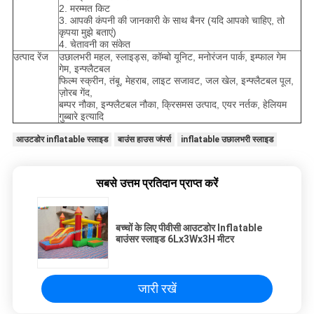
2. मरम्मत किट
3. आपकी कंपनी की जानकारी के साथ बैनर (यदि आपको चाहिए, तो
कृपया मुझे बताएं)
4. चेतावनी का संकेत
उत्पाद रेंज
उछालभरी महल, स्लाइड्स, कॉम्बो यूनिट, मनोरंजन पार्क, इम्फाल गेम
गेम, इन्फ्लैटबल
फिल्म स्क्रीन, तंबू, मेहराब, लाइट सजावट, जल खेल, इन्फ्लैटबल पूल,
ज़ोरब गेंद,
बम्पर नौका, इन्फ्लैटबल नौका, क्रिसमस उत्पाद, एयर नर्तक, हेलियम
गुब्बारे इत्यादि
आउटडोर inflatable स्लाइड
बाउंस हाउस जंपर्स
inflatable उछालभरी स्लाइड
सबसे उत्तम प्रतिदान प्राप्त करें
बच्चों के लिए पीवीसी आउटडोर Inflatable
बाउंसर स्लाइड 6Lx3Wx3H मीटर
जारी रखें